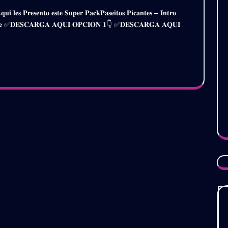
𝗘𝗦
𝗣𝗔𝗦𝗘𝗜𝗧𝗢𝗦
𝗣𝗜𝗖𝗔𝗡𝗧𝗘𝗦
𝐝𝐢𝐚𝐟𝐢𝐫𝐞 ✅𝐃𝐄𝐒𝐂𝐀𝐑𝐆𝐀 𝐀𝐐𝐔𝐈 𝐎𝐏𝐂𝐈𝐎𝐍 𝟏👇 ✅𝐃𝐄𝐒𝐂𝐀𝐑𝐆𝐀 𝐀𝐐𝐔𝐈
𝗜𝗡𝗧𝗥𝗢
𝗢𝗨𝗧𝗥𝗢
𝟮𝗞𝟮𝟯
–
𝗩𝗢𝗟.𝟯
(𝗗𝗘𝗦𝗖𝗔𝗥𝗚𝗔
𝗚𝗥𝗔𝗧𝗨𝗜𝗧𝗔)
𝗥𝗚𝗔
𝗧𝗔)