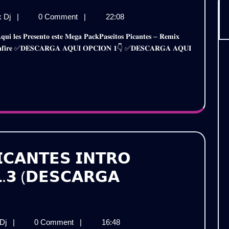
𝗣𝗔𝗖𝗞
x Dj
|
0 Comment
|
22:08
𝗣𝗔𝗦𝗘𝗜𝗧𝗢𝗦
𝗣𝗜𝗖𝗔𝗡𝗧𝗘𝗦
 𝐌𝐞𝐝𝐢𝐚𝐟𝐢𝐫𝐞 ✅𝐃𝐄𝐒𝐂𝐀𝐑𝐆𝐀 𝐀𝐐𝐔𝐈 𝐎𝐏𝐂𝐈𝐎𝐍 𝟏👇 ✅𝐃𝐄𝐒𝐂𝐀𝐑𝐆𝐀 𝐀𝐐𝐔𝐈
–
𝗥𝗘𝗠𝗜𝗫
𝗘𝗫𝗧𝗘𝗡𝗗𝗘𝗗
𝟮𝟬𝟮𝟯
(𝗩𝗢𝗟.𝟮)
𝗗𝗘𝗦𝗖𝗔𝗥𝗚𝗔
𝗚𝗥𝗔𝗧𝗜𝗦

𝗜𝗖𝗔𝗡𝗧𝗘𝗦 𝗜𝗡𝗧𝗥𝗢
.𝟯 (𝗗𝗘𝗦𝗖𝗔𝗥𝗚𝗔
𝗢𝗦
𝗣𝗔𝗖𝗞
 Dj
|
0 Comment
|
16:48