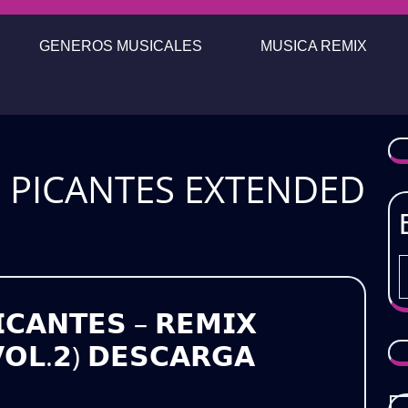
GENEROS MUSICALES
MUSICA REMIX
S PICANTES EXTENDED
𝗜𝗖𝗔𝗡𝗧𝗘𝗦 – 𝗥𝗘𝗠𝗜𝗫
𝗢𝗟.𝟮) 𝗗𝗘𝗦𝗖𝗔𝗥𝗚𝗔