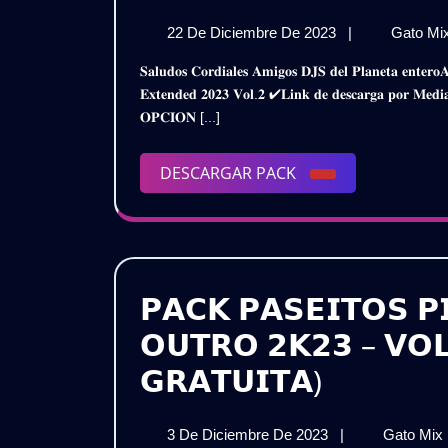
𝗣𝗔𝗦𝗘𝗜𝗧𝗢𝗦
22
22 De Diciembre De 2023
|
Gato Mi
𝗣𝗜𝗖𝗔𝗡𝗧𝗘𝗦
De
𝐒𝐚𝐥𝐮𝐝𝐨𝐬 𝐂𝐨𝐫𝐝𝐢𝐚𝐥𝐞𝐬 𝐀𝐦𝐢𝐠𝐨𝐬 𝐃𝐉𝐒 𝐝𝐞𝐥 𝐏𝐥𝐚𝐧𝐞𝐭𝐚 𝐞𝐧𝐭𝐞𝐫𝐨𝐀𝐪𝐮𝐢 𝐥𝐞𝐬 𝐏𝐫𝐞𝐬𝐞𝐧𝐭𝐨 𝐞𝐬𝐭𝐞 𝐌𝐞𝐠𝐚 𝐏𝐚𝐜𝐤𝐏𝐚𝐬𝐞𝐢𝐭𝐨𝐬 𝐏𝐢𝐜𝐚𝐧𝐭𝐞𝐬 – 𝐑𝐞𝐦𝐢𝐱
–
Diciembre
𝐄𝐱𝐭𝐞𝐧𝐝𝐞𝐝 𝟐𝟎𝟐𝟑 𝐕𝐨𝐥.𝟐 ✔𝐋𝐢𝐧𝐤 𝐝𝐞 𝐝𝐞𝐬𝐜𝐚𝐫𝐠𝐚 𝐩𝐨𝐫
De
𝗥𝗘𝗠𝗜𝗫
𝐎𝐏𝐂𝐈𝐎𝐍 [...]
2023
𝗘𝗫𝗧𝗘𝗡𝗗𝗘𝗗
DESCARGAR
DESCARGAR PACK
𝟮𝟬𝟮𝟯
PACK
(𝗩𝗢𝗟.𝟮)
𝗗𝗘𝗦𝗖𝗔𝗥𝗚
𝗚𝗥𝗔𝗧𝗜𝗦
𝗣𝗔𝗖𝗞 𝗣𝗔𝗦𝗘𝗜𝗧𝗢𝗦 𝗣
𝗢𝗨𝗧𝗥𝗢 𝟮𝗞𝟮𝟯 – 𝗩𝗢
𝗣𝗔𝗖𝗞
𝗚𝗥𝗔𝗧𝗨𝗜𝗧𝗔)
𝗣𝗔𝗦𝗘𝗜
3
3 De Diciembre De 2023
|
Gato Mix