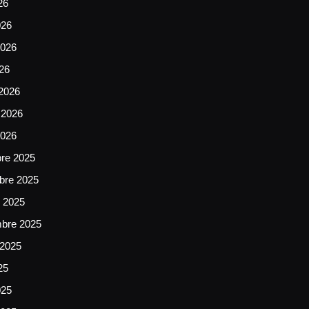
26
026
026
026
2026
 2026
2026
bre 2025
bre 2025
e 2025
mbre 2025
 2025
25
025