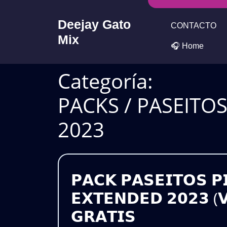
Skip
to
Deejay Gato
CONTACTO
content
Mix
🎧 Home
Categoría:
PACKS / PASEITO
2023
𝗣𝗔𝗖𝗞 𝗣𝗔𝗦𝗘𝗜𝗧𝗢𝗦 𝗣
𝗘𝗫𝗧𝗘𝗡𝗗𝗘𝗗 𝟮𝟬𝟮𝟯 (
𝗣𝗔𝗖𝗞
𝗚𝗥𝗔𝗧𝗜𝗦