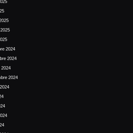
025
025
2025
 2025
2025
bre 2024
bre 2024
e 2024
mbre 2024
 2024
24
024
024
024