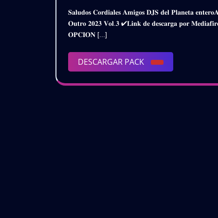
𝗣𝗜𝗖𝗔𝗡
De
𝐒𝐚𝐥𝐮𝐝𝐨𝐬 𝐂𝐨𝐫𝐝𝐢𝐚𝐥𝐞𝐬 𝐀𝐦𝐢𝐠𝐨𝐬 𝐃𝐉𝐒 𝐝𝐞𝐥 𝐏𝐥𝐚𝐧𝐞𝐭𝐚 𝐞𝐧𝐭𝐞𝐫𝐨𝐀𝐪𝐮𝐢́ 𝐥𝐞𝐬 𝐏𝐫𝐞𝐬𝐞𝐧𝐭𝐨 𝐞𝐬𝐭𝐞 𝐒𝐮𝐩𝐞𝐫 𝐏𝐚𝐜𝐤𝐏𝐚𝐬𝐞𝐢𝐭𝐨𝐬 𝐏𝐢𝐜𝐚𝐧𝐭𝐞𝐬 – 𝐈𝐧𝐭𝐫𝐨
𝗜𝗡𝗧𝗥𝗢
Diciembre
𝐎𝐮𝐭𝐫𝐨 𝟐𝟎𝟐𝟑 𝐕𝐨𝐥.𝟑 ✔𝐋𝐢𝐧𝐤 𝐝𝐞 𝐝𝐞𝐬𝐜𝐚𝐫𝐠𝐚 𝐩𝐨𝐫 𝐌𝐞
De
𝗢𝗨𝗧𝗥𝗢
𝐎𝐏𝐂𝐈𝐎𝐍 [...]
2023
𝟮𝗞𝟮𝟯
DESCARGAR
DESCARGAR PACK
–
PACK
𝗩𝗢𝗟.𝟯
(𝗗𝗘𝗦𝗖𝗔
𝗚𝗥𝗔𝗧𝗨