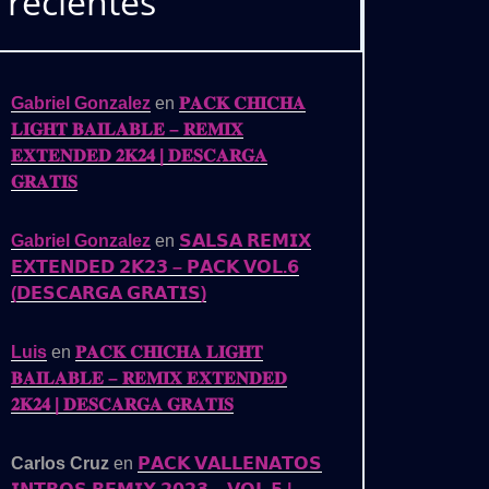
recientes
Gabriel Gonzalez
en
𝐏𝐀𝐂𝐊 𝐂𝐇𝐈𝐂𝐇𝐀
𝐋𝐈𝐆𝐇𝐓 𝐁𝐀𝐈𝐋𝐀𝐁𝐋𝐄 – 𝐑𝐄𝐌𝐈𝐗
𝐄𝐗𝐓𝐄𝐍𝐃𝐄𝐃 𝟐𝐊𝟐𝟒 | 𝐃𝐄𝐒𝐂𝐀𝐑𝐆𝐀
𝐆𝐑𝐀𝐓𝐈𝐒
Gabriel Gonzalez
en
𝗦𝗔𝗟𝗦𝗔 𝗥𝗘𝗠𝗜𝗫
𝗘𝗫𝗧𝗘𝗡𝗗𝗘𝗗 𝟮𝗞𝟮𝟯 – 𝗣𝗔𝗖𝗞 𝗩𝗢𝗟.𝟲
(𝗗𝗘𝗦𝗖𝗔𝗥𝗚𝗔 𝗚𝗥𝗔𝗧𝗜𝗦)
Luis
en
𝐏𝐀𝐂𝐊 𝐂𝐇𝐈𝐂𝐇𝐀 𝐋𝐈𝐆𝐇𝐓
𝐁𝐀𝐈𝐋𝐀𝐁𝐋𝐄 – 𝐑𝐄𝐌𝐈𝐗 𝐄𝐗𝐓𝐄𝐍𝐃𝐄𝐃
𝟐𝐊𝟐𝟒 | 𝐃𝐄𝐒𝐂𝐀𝐑𝐆𝐀 𝐆𝐑𝐀𝐓𝐈𝐒
Carlos Cruz
en
𝗣𝗔𝗖𝗞 𝗩𝗔𝗟𝗟𝗘𝗡𝗔𝗧𝗢𝗦