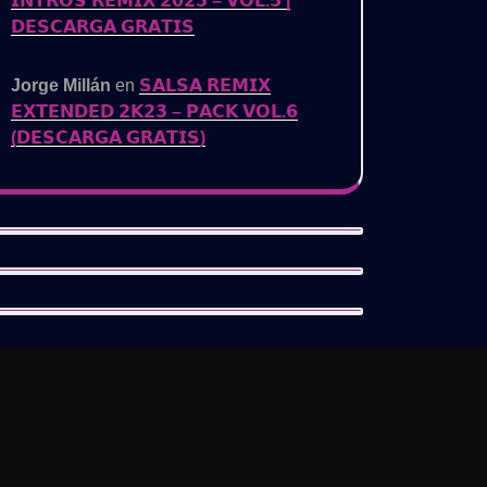
𝗜𝗡𝗧𝗥𝗢𝗦 𝗥𝗘𝗠𝗜𝗫 𝟮𝟬𝟮𝟯 – 𝗩𝗢𝗟.𝟱 |
𝗗𝗘𝗦𝗖𝗔𝗥𝗚𝗔 𝗚𝗥𝗔𝗧𝗜𝗦
Jorge Millán
en
𝗦𝗔𝗟𝗦𝗔 𝗥𝗘𝗠𝗜𝗫
𝗘𝗫𝗧𝗘𝗡𝗗𝗘𝗗 𝟮𝗞𝟮𝟯 – 𝗣𝗔𝗖𝗞 𝗩𝗢𝗟.𝟲
(𝗗𝗘𝗦𝗖𝗔𝗥𝗚𝗔 𝗚𝗥𝗔𝗧𝗜𝗦)