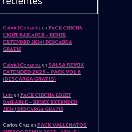
recientes
𝐑𝐆𝐀
)
Gabriel Gonzalez
en
𝐏𝐀𝐂𝐊 𝐂𝐇𝐈𝐂𝐇𝐀
𝐋𝐈𝐆𝐇𝐓 𝐁𝐀𝐈𝐋𝐀𝐁𝐋𝐄 – 𝐑𝐄𝐌𝐈𝐗
𝐄𝐗𝐓𝐄𝐍𝐃𝐄𝐃 𝟐𝐊𝟐𝟒 | 𝐃𝐄𝐒𝐂𝐀𝐑𝐆𝐀
𝐆𝐑𝐀𝐓𝐈𝐒
Gabriel Gonzalez
en
𝗦𝗔𝗟𝗦𝗔 𝗥𝗘𝗠𝗜𝗫
𝗘𝗫𝗧𝗘𝗡𝗗𝗘𝗗 𝟮𝗞𝟮𝟯 – 𝗣𝗔𝗖𝗞 𝗩𝗢𝗟.𝟲
(𝗗𝗘𝗦𝗖𝗔𝗥𝗚𝗔 𝗚𝗥𝗔𝗧𝗜𝗦)
Luis
en
𝐏𝐀𝐂𝐊 𝐂𝐇𝐈𝐂𝐇𝐀 𝐋𝐈𝐆𝐇𝐓
𝐁𝐀𝐈𝐋𝐀𝐁𝐋𝐄 – 𝐑𝐄𝐌𝐈𝐗 𝐄𝐗𝐓𝐄𝐍𝐃𝐄𝐃
𝟐𝐊𝟐𝟒 | 𝐃𝐄𝐒𝐂𝐀𝐑𝐆𝐀 𝐆𝐑𝐀𝐓𝐈𝐒
Carlos Cruz
en
𝗣𝗔𝗖𝗞 𝗩𝗔𝗟𝗟𝗘𝗡𝗔𝗧𝗢𝗦