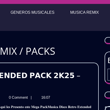
GENEROS MUSICALES
MUSICA REMIX
MIX / PACKS
𝗘𝗡𝗗𝗘𝗗 𝗣𝗔𝗖𝗞 𝟮𝗞𝟮𝟱 –
𝗦𝗖𝗢
𝗧𝗥𝗢
𝗜𝗦𝗖𝗢
0 Comment
|
16:07
𝗧𝗘𝗡𝗗𝗘𝗗
𝗘𝗧𝗥𝗢
𝗫𝗧𝗘𝗡𝗗𝗘𝗗