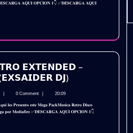
𝗖𝗞
𝐢𝐫𝐞 ✅𝐃𝐄𝐒𝐂𝐀𝐑𝐆𝐀 𝐀𝐐𝐔𝐈 𝐎𝐏𝐂𝐈𝐎𝐍 𝟏👇 ✅𝐃𝐄𝐒𝐂𝐀𝐑𝐆𝐀 𝐀𝐐𝐔𝐈
𝗔𝗖𝗞
𝟮𝟱
𝗞𝟮𝟱
𝗢𝗟.𝟭
𝗟.𝟭
𝗥𝗔𝗧𝗜𝗦
𝗔𝗧𝗜𝗦
𝗧𝗥𝗢 𝗘𝗫𝗧𝗘𝗡𝗗𝗘𝗗 –
𝗠𝗨𝗦𝗜𝗖𝗔
𝗘𝗫𝗦𝗔𝗜𝗗𝗘𝗥 𝗗𝗝)
𝗗𝗜𝗦𝗖𝗢
𝗠𝗨𝗦𝗜𝗖𝗔
j
|
0 Comment
|
20:09
𝗥𝗘𝗧𝗥𝗢
𝗗𝗜𝗦𝗖𝗢
𝗘𝗫𝗧𝗘𝗡𝗗𝗘𝗗
𝗥𝗘𝗧𝗥𝗢
𝐬𝐜𝐚𝐫𝐠𝐚 𝐩𝐨𝐫 𝐌𝐞𝐝𝐢𝐚𝐟𝐢𝐫𝐞 ✅𝐃𝐄𝐒𝐂𝐀𝐑𝐆𝐀 𝐀𝐐𝐔𝐈 𝐎𝐏𝐂𝐈𝐎𝐍 𝟏👇
𝗘𝗫𝗧𝗘𝗡𝗗𝗘𝗗
–
–
𝗣𝗔𝗖𝗞
𝗣𝗔𝗖𝗞
𝗖𝗢𝗟𝗘𝗖𝗖𝗜𝗢𝗡