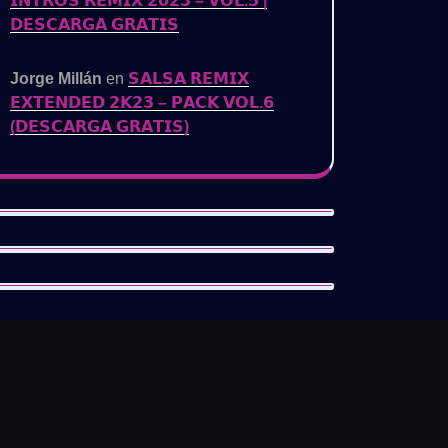
𝗜𝗡𝗧𝗥𝗢𝗦 𝗥𝗘𝗠𝗜𝗫 𝟮𝟬𝟮𝟯 – 𝗩𝗢𝗟.𝟱 |
𝗗𝗘𝗦𝗖𝗔𝗥𝗚𝗔 𝗚𝗥𝗔𝗧𝗜𝗦
Jorge Millán
en
𝗦𝗔𝗟𝗦𝗔 𝗥𝗘𝗠𝗜𝗫
𝗘𝗫𝗧𝗘𝗡𝗗𝗘𝗗 𝟮𝗞𝟮𝟯 – 𝗣𝗔𝗖𝗞 𝗩𝗢𝗟.𝟲
(𝗗𝗘𝗦𝗖𝗔𝗥𝗚𝗔 𝗚𝗥𝗔𝗧𝗜𝗦)