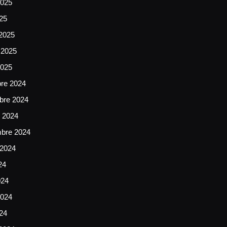
025
025
2025
 2025
2025
bre 2024
bre 2024
e 2024
mbre 2024
 2024
24
024
024
024