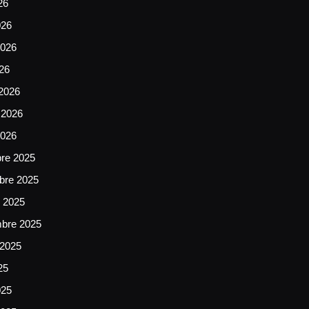
26
026
026
026
2026
 2026
2026
bre 2025
bre 2025
e 2025
mbre 2025
 2025
25
025