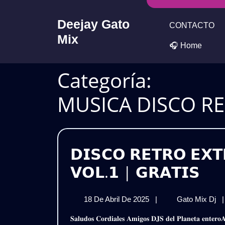
Skip
to
Deejay Gato
CONTACTO
content
Mix
🎧 Home
Categoría:
MUSICA DISCO RE
𝗗𝗜𝗦𝗖𝗢 𝗥𝗘𝗧𝗥𝗢 𝗘𝗫𝗧
𝗗𝗜
𝗩𝗢𝗟.𝟭 | 𝗚𝗥𝗔𝗧𝗜𝗦
𝗥𝗘
18
𝗗
18 De Abril De 2025
|
Gato Mix Dj
|
𝗘𝗫
De
𝗥
𝐒𝐚𝐥𝐮𝐝𝐨𝐬 𝐂𝐨𝐫𝐝𝐢𝐚𝐥𝐞𝐬 𝐀𝐦𝐢𝐠𝐨𝐬 𝐃𝐉𝐒 𝐝𝐞𝐥 𝐏𝐥𝐚𝐧𝐞𝐭𝐚 𝐞𝐧𝐭𝐞𝐫𝐨𝐀𝐪𝐮𝐢 𝐥𝐞𝐬 𝐏𝐫𝐞𝐬𝐞𝐧𝐭𝐨 𝐞𝐬𝐭𝐞 𝐌𝐞𝐠𝐚 𝐏𝐚𝐜𝐤𝐌𝐮𝐬𝐢𝐜𝐚 𝐃𝐢𝐬𝐜𝐨 𝐑𝐞𝐭𝐫𝐨 𝐄𝐱𝐭𝐞𝐧𝐝𝐞𝐝
Abril
𝗘