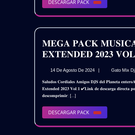
DESCARGAR
DESCARGAR PACK
PACK
𝐌𝐄𝐆𝐀 𝐏𝐀𝐂𝐊 𝐌𝐔𝐒𝐈𝐂
𝐄𝐗𝐓𝐄𝐍𝐃𝐄𝐃 𝟐𝟎𝟐𝟑 𝐕𝐎
14
14 De Agosto De 2024
|
Gato Mix D
De
𝐒𝐚𝐥𝐮𝐝𝐨𝐬 𝐂𝐨𝐫𝐝𝐢𝐚𝐥𝐞𝐬 𝐀𝐦𝐢𝐠𝐨𝐬 𝐃𝐉𝐒 𝐝𝐞𝐥 𝐏𝐥𝐚𝐧𝐞𝐭𝐚 𝐞𝐧𝐭𝐞𝐫𝐨𝐀𝐪𝐮𝐢 𝐥𝐞𝐬 𝐏𝐫𝐞𝐬𝐞𝐧𝐭𝐨 𝐞𝐬𝐭𝐞 𝐌𝐞𝐠𝐚 𝐏𝐚𝐜𝐤𝐌𝐮𝐬𝐢𝐜𝐚 𝐑𝐞𝐭𝐫𝐨 𝐃𝐢𝐬𝐜𝐨 –
Agosto
𝐄𝐱𝐭𝐞𝐧𝐝𝐞𝐝 𝟐𝟎𝟐𝟑 𝐕𝐨𝐥.𝟏 ✔𝐋𝐢𝐧𝐤 𝐝𝐞 𝐝𝐞𝐬𝐜𝐚𝐫𝐠𝐚 𝐝𝐢𝐫𝐞𝐜𝐭
De
𝐝𝐞𝐬𝐜𝐨𝐦𝐩𝐫𝐢𝐦𝐢𝐫: [...]
2024
DESCARGAR
DESCARGAR PACK
PACK