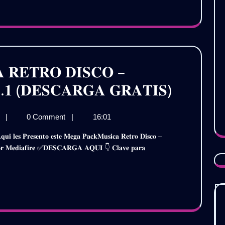
𝗖𝗢𝗟𝗘𝗖𝗖𝗜𝗢𝗡
(𝗘𝗫𝗦𝗔𝗜𝗗𝗘𝗥
𝗗𝗝)
(𝗘𝗫𝗦𝗔𝗜𝗗𝗘𝗥
𝗗𝗝)
 𝐑𝐄𝐓𝐑𝐎 𝐃𝐈𝐒𝐂𝐎 –
𝐌𝐄𝐆𝐀
.𝟏 (𝐃𝐄𝐒𝐂𝐀𝐑𝐆𝐀 𝐆𝐑𝐀𝐓𝐈𝐒)
𝐏𝐀𝐂𝐊
𝐌𝐄𝐆𝐀
j
|
0 Comment
|
16:01
𝐌𝐔𝐒𝐈𝐂
𝐏𝐀𝐂𝐊
𝐑𝐄𝐓𝐑𝐎
𝐌𝐔𝐒𝐈𝐂𝐀
 𝐩𝐨𝐫 𝐌𝐞𝐝𝐢𝐚𝐟𝐢𝐫𝐞 ✅𝐃𝐄𝐒𝐂𝐀𝐑𝐆𝐀 𝐀𝐐𝐔𝐈 👇 𝐂𝐥𝐚𝐯𝐞 𝐩𝐚𝐫𝐚
𝐑𝐄𝐓𝐑𝐎
𝐃𝐈𝐒𝐂𝐎
𝐃𝐈𝐒𝐂𝐎
–
–
𝐄𝐗𝐓𝐄𝐍𝐃𝐄𝐃
𝐄𝐗𝐓𝐄𝐍
𝟐𝟎𝟐𝟑
𝐕𝐎𝐋.𝟏
𝟐𝟎𝟐𝟑
(𝐃𝐄𝐒𝐂𝐀𝐑𝐆𝐀