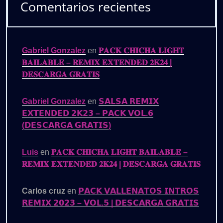
Comentarios recientes
Gabriel Gonzalez
en
𝐏𝐀𝐂𝐊 𝐂𝐇𝐈𝐂𝐇𝐀 𝐋𝐈𝐆𝐇𝐓
𝐁𝐀𝐈𝐋𝐀𝐁𝐋𝐄 – 𝐑𝐄𝐌𝐈𝐗 𝐄𝐗𝐓𝐄𝐍𝐃𝐄𝐃 𝟐𝐊𝟐𝟒 |
𝐃𝐄𝐒𝐂𝐀𝐑𝐆𝐀 𝐆𝐑𝐀𝐓𝐈𝐒
Gabriel Gonzalez
en
𝗦𝗔𝗟𝗦𝗔 𝗥𝗘𝗠𝗜𝗫
𝗘𝗫𝗧𝗘𝗡𝗗𝗘𝗗 𝟮𝗞𝟮𝟯 – 𝗣𝗔𝗖𝗞 𝗩𝗢𝗟.𝟲
(𝗗𝗘𝗦𝗖𝗔𝗥𝗚𝗔 𝗚𝗥𝗔𝗧𝗜𝗦)
Luis
en
𝐏𝐀𝐂𝐊 𝐂𝐇𝐈𝐂𝐇𝐀 𝐋𝐈𝐆𝐇𝐓 𝐁𝐀𝐈𝐋𝐀𝐁𝐋𝐄 –
𝐑𝐄𝐌𝐈𝐗 𝐄𝐗𝐓𝐄𝐍𝐃𝐄𝐃 𝟐𝐊𝟐𝟒 | 𝐃𝐄𝐒𝐂𝐀𝐑𝐆𝐀 𝐆𝐑𝐀𝐓𝐈𝐒
Carlos cruz
en
𝗣𝗔𝗖𝗞 𝗩𝗔𝗟𝗟𝗘𝗡𝗔𝗧𝗢𝗦 𝗜𝗡𝗧𝗥𝗢𝗦
𝗥𝗘𝗠𝗜𝗫 𝟮𝟬𝟮𝟯 – 𝗩𝗢𝗟.𝟱 | 𝗗𝗘𝗦𝗖𝗔𝗥𝗚𝗔 𝗚𝗥𝗔𝗧𝗜𝗦