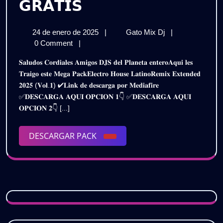
𝗣𝗔𝗖𝗞
𝗚𝗥𝗔𝗧𝗜𝗦
𝗘𝗟𝗘𝗖𝗧𝗥𝗢
24
𝗣𝗔𝗖𝗞
24 de enero de 2025
|
Gato Mix Dj
|
𝗛𝗢𝗨𝗦𝗘
de
𝗘𝗟𝗘𝗖𝗧𝗥𝗢
0 Comment
|
𝗟𝗔𝗧𝗜𝗡𝗢
enero
𝗛𝗢𝗨𝗦𝗘
𝐒𝐚𝐥𝐮𝐝𝐨𝐬 𝐂𝐨𝐫𝐝𝐢𝐚𝐥𝐞𝐬 𝐀𝐦𝐢𝐠𝐨𝐬 𝐃𝐉𝐒 𝐝𝐞𝐥 𝐏𝐥𝐚𝐧𝐞𝐭𝐚 𝐞𝐧𝐭𝐞𝐫𝐨𝐀𝐪𝐮𝐢 𝐥𝐞𝐬
de
𝗟𝗔𝗧𝗜𝗡𝗢
𝗥𝗘𝗠𝗜𝗫
𝐓𝐫𝐚𝐢𝐠𝐨 𝐞𝐬𝐭𝐞 𝐌𝐞𝐠𝐚 𝐏𝐚𝐜𝐤𝐄𝐥𝐞𝐜𝐭𝐫𝐨 𝐇𝐨𝐮𝐬𝐞 𝐋𝐚𝐭𝐢𝐧𝐨𝐑𝐞𝐦𝐢𝐱 𝐄𝐱𝐭𝐞𝐧𝐝𝐞𝐝
2025
𝗥𝗘𝗠𝗜𝗫
𝟐𝟎𝟐𝟓 (𝐕𝐨𝐥.𝟏) ✔𝐋𝐢𝐧𝐤 𝐝𝐞 𝐝𝐞𝐬𝐜𝐚𝐫𝐠𝐚 𝐩𝐨𝐫 𝐌𝐞𝐝𝐢𝐚𝐟𝐢𝐫𝐞
𝗘𝗫𝗧𝗘𝗡𝗗𝗘𝗗
𝗘𝗫𝗧𝗘𝗡𝗗𝗘𝗗
✅𝐃𝐄𝐒𝐂𝐀𝐑𝐆𝐀 𝐀𝐐𝐔𝐈 𝐎𝐏𝐂𝐈𝐎𝐍 𝟏👇 ✅𝐃𝐄𝐒𝐂𝐀𝐑𝐆𝐀 𝐀𝐐𝐔𝐈
𝟮𝟬𝟮𝟱
𝟮𝟬𝟮𝟱
𝐎𝐏𝐂𝐈𝐎𝐍 𝟐👇 [...]
–
𝗩𝗢𝗟.𝟭
–
|
DESCARGAR
DESCARGAR PACK
𝗚𝗥𝗔𝗧𝗜𝗦
𝗩𝗢𝗟.𝟭
PACK
|
𝗚𝗥𝗔𝗧𝗜𝗦