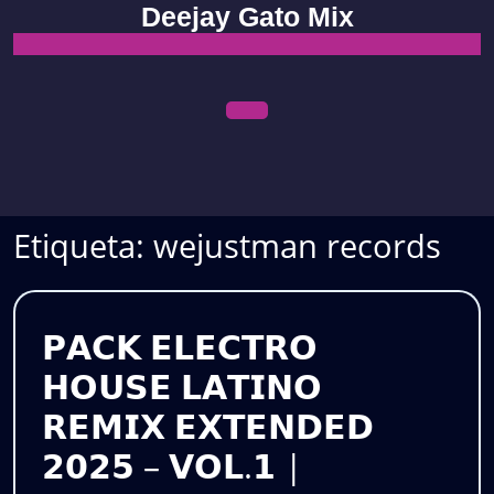
Skip
Deejay Gato Mix
to
content
Open
Menu
Etiqueta:
wejustman records
𝗣𝗔𝗖𝗞 𝗘𝗟𝗘𝗖𝗧𝗥𝗢
𝗛𝗢𝗨𝗦𝗘 𝗟𝗔𝗧𝗜𝗡𝗢
𝗥𝗘𝗠𝗜𝗫 𝗘𝗫𝗧𝗘𝗡𝗗𝗘𝗗
𝟮𝟬𝟮𝟱 – 𝗩𝗢𝗟.𝟭 |