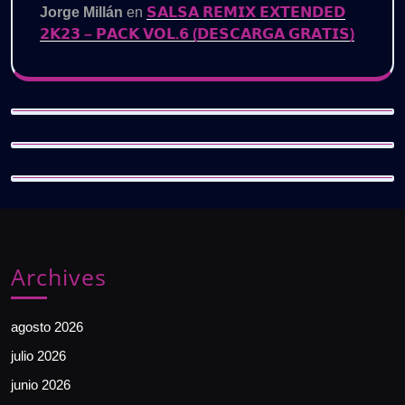
Jorge Millán
en
𝗦𝗔𝗟𝗦𝗔 𝗥𝗘𝗠𝗜𝗫 𝗘𝗫𝗧𝗘𝗡𝗗𝗘𝗗
𝟮𝗞𝟮𝟯 – 𝗣𝗔𝗖𝗞 𝗩𝗢𝗟.𝟲 (𝗗𝗘𝗦𝗖𝗔𝗥𝗚𝗔 𝗚𝗥𝗔𝗧𝗜𝗦)
Archives
agosto 2026
julio 2026
junio 2026