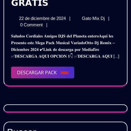
𝗢𝗧𝗧𝗢
𝗚𝗥𝗔𝗧𝗜𝗦
𝗗𝗝
22
𝗢𝗧𝗧𝗢
22 de diciembre de 2024
|
Gato Mix Dj
|
𝗥𝗘𝗠𝗜𝗫
de
𝗗𝗝
0 Comment
|
𝗣𝗔𝗖𝗞
diciembre
𝗥𝗘𝗠𝗜𝗫
𝐒𝐚𝐥𝐮𝐝𝐨𝐬 𝐂𝐨𝐫𝐝𝐢𝐚𝐥𝐞𝐬 𝐀𝐦𝐢𝐠𝐨𝐬 𝐃𝐉𝐒 𝐝𝐞𝐥 𝐏𝐥𝐚𝐧𝐞𝐭𝐚 𝐞𝐧𝐭𝐞𝐫𝐨𝐀𝐪𝐮𝐢 𝐥𝐞𝐬
de
𝗣𝗔𝗖𝗞
𝗗𝗜𝗖𝗜𝗘𝗠𝗕𝗥𝗘
𝐏𝐫𝐞𝐬𝐞𝐧𝐭𝐨 𝐞𝐬𝐭𝐞 𝐌𝐞𝐠𝐚 𝐏𝐚𝐜𝐤 𝐌𝐮𝐬𝐢𝐜𝐚𝐥 𝐕𝐚𝐫𝐢𝐚𝐝𝐨𝐎𝐭𝐭𝐨 𝐃𝐣 𝐑𝐞𝐦𝐢𝐱 –
2024
𝗗𝗜𝗖𝗜𝗘𝗠𝗕𝗥
𝐃𝐢𝐜𝐢𝐞𝐦𝐛𝐫𝐞 𝟐𝟎𝟐𝟒 ✔𝐋𝐢𝐧𝐤 𝐝𝐞 𝐝𝐞𝐬𝐜𝐚𝐫𝐠𝐚 𝐩𝐨𝐫 𝐌𝐞𝐝𝐢𝐚𝐟𝐢𝐫𝐞
𝟮𝟬𝟮𝟰
𝟮𝟬𝟮𝟰
✅𝐃𝐄𝐒𝐂𝐀𝐑𝐆𝐀 𝐀𝐐𝐔𝐈 𝐎𝐏𝐂𝐈𝐎𝐍 𝟏👇 ✅𝐃𝐄𝐒𝐂𝐀𝐑𝐆𝐀 𝐀𝐐𝐔𝐈 [...]
–
–
𝗠𝗨𝗦𝗜𝗖𝗔
𝗩𝗔𝗥𝗜𝗔𝗗𝗔
DESCARGAR
DESCARGAR PACK
𝗠𝗨𝗦𝗜𝗖𝗔
|
PACK
𝗚𝗥𝗔𝗧𝗜𝗦
𝗩𝗔𝗥𝗜𝗔𝗗𝗔
|
𝗚𝗥𝗔𝗧𝗜𝗦