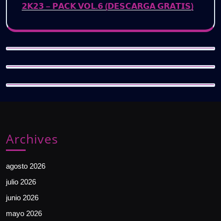
𝟮𝗞𝟮𝟯 – 𝗣𝗔𝗖𝗞 𝗩𝗢𝗟.𝟲 (𝗗𝗘𝗦𝗖𝗔𝗥𝗚𝗔 𝗚𝗥𝗔𝗧𝗜𝗦)
Archives
agosto 2026
julio 2026
junio 2026
mayo 2026