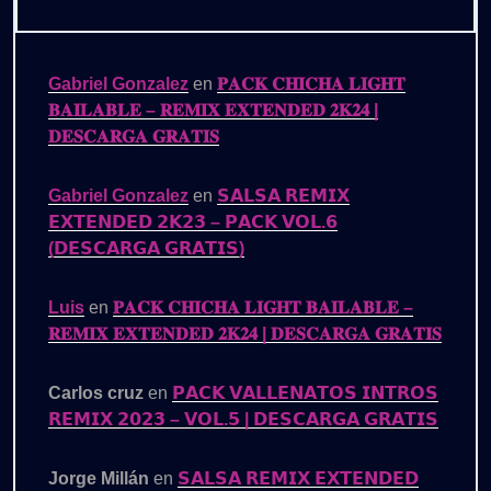
Gabriel Gonzalez
en
𝐏𝐀𝐂𝐊 𝐂𝐇𝐈𝐂𝐇𝐀 𝐋𝐈𝐆𝐇𝐓
𝐁𝐀𝐈𝐋𝐀𝐁𝐋𝐄 – 𝐑𝐄𝐌𝐈𝐗 𝐄𝐗𝐓𝐄𝐍𝐃𝐄𝐃 𝟐𝐊𝟐𝟒 |
𝐃𝐄𝐒𝐂𝐀𝐑𝐆𝐀 𝐆𝐑𝐀𝐓𝐈𝐒
Gabriel Gonzalez
en
𝗦𝗔𝗟𝗦𝗔 𝗥𝗘𝗠𝗜𝗫
𝗘𝗫𝗧𝗘𝗡𝗗𝗘𝗗 𝟮𝗞𝟮𝟯 – 𝗣𝗔𝗖𝗞 𝗩𝗢𝗟.𝟲
(𝗗𝗘𝗦𝗖𝗔𝗥𝗚𝗔 𝗚𝗥𝗔𝗧𝗜𝗦)
Luis
en
𝐏𝐀𝐂𝐊 𝐂𝐇𝐈𝐂𝐇𝐀 𝐋𝐈𝐆𝐇𝐓 𝐁𝐀𝐈𝐋𝐀𝐁𝐋𝐄 –
𝐑𝐄𝐌𝐈𝐗 𝐄𝐗𝐓𝐄𝐍𝐃𝐄𝐃 𝟐𝐊𝟐𝟒 | 𝐃𝐄𝐒𝐂𝐀𝐑𝐆𝐀 𝐆𝐑𝐀𝐓𝐈𝐒
Carlos cruz
en
𝗣𝗔𝗖𝗞 𝗩𝗔𝗟𝗟𝗘𝗡𝗔𝗧𝗢𝗦 𝗜𝗡𝗧𝗥𝗢𝗦
𝗥𝗘𝗠𝗜𝗫 𝟮𝟬𝟮𝟯 – 𝗩𝗢𝗟.𝟱 | 𝗗𝗘𝗦𝗖𝗔𝗥𝗚𝗔 𝗚𝗥𝗔𝗧𝗜𝗦
Jorge Millán
en
𝗦𝗔𝗟𝗦𝗔 𝗥𝗘𝗠𝗜𝗫 𝗘𝗫𝗧𝗘𝗡𝗗𝗘𝗗