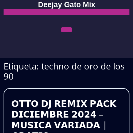
Skip
Deejay Gato Mix
to
content
Open
Menu
Etiqueta:
techno de oro de los
90
𝗢𝗧𝗧𝗢 𝗗𝗝 𝗥𝗘𝗠𝗜𝗫 𝗣𝗔𝗖𝗞
𝗗𝗜𝗖𝗜𝗘𝗠𝗕𝗥𝗘 𝟮𝟬𝟮𝟰 –
𝗠𝗨𝗦𝗜𝗖𝗔 𝗩𝗔𝗥𝗜𝗔𝗗𝗔 |