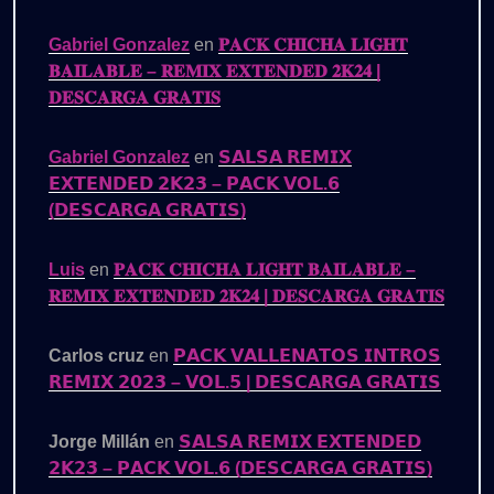
Gabriel Gonzalez
en
𝐏𝐀𝐂𝐊 𝐂𝐇𝐈𝐂𝐇𝐀 𝐋𝐈𝐆𝐇𝐓
𝐁𝐀𝐈𝐋𝐀𝐁𝐋𝐄 – 𝐑𝐄𝐌𝐈𝐗 𝐄𝐗𝐓𝐄𝐍𝐃𝐄𝐃 𝟐𝐊𝟐𝟒 |
𝐃𝐄𝐒𝐂𝐀𝐑𝐆𝐀 𝐆𝐑𝐀𝐓𝐈𝐒
Gabriel Gonzalez
en
𝗦𝗔𝗟𝗦𝗔 𝗥𝗘𝗠𝗜𝗫
𝗘𝗫𝗧𝗘𝗡𝗗𝗘𝗗 𝟮𝗞𝟮𝟯 – 𝗣𝗔𝗖𝗞 𝗩𝗢𝗟.𝟲
(𝗗𝗘𝗦𝗖𝗔𝗥𝗚𝗔 𝗚𝗥𝗔𝗧𝗜𝗦)
Luis
en
𝐏𝐀𝐂𝐊 𝐂𝐇𝐈𝐂𝐇𝐀 𝐋𝐈𝐆𝐇𝐓 𝐁𝐀𝐈𝐋𝐀𝐁𝐋𝐄 –
𝐑𝐄𝐌𝐈𝐗 𝐄𝐗𝐓𝐄𝐍𝐃𝐄𝐃 𝟐𝐊𝟐𝟒 | 𝐃𝐄𝐒𝐂𝐀𝐑𝐆𝐀 𝐆𝐑𝐀𝐓𝐈𝐒
Carlos cruz
en
𝗣𝗔𝗖𝗞 𝗩𝗔𝗟𝗟𝗘𝗡𝗔𝗧𝗢𝗦 𝗜𝗡𝗧𝗥𝗢𝗦
𝗥𝗘𝗠𝗜𝗫 𝟮𝟬𝟮𝟯 – 𝗩𝗢𝗟.𝟱 | 𝗗𝗘𝗦𝗖𝗔𝗥𝗚𝗔 𝗚𝗥𝗔𝗧𝗜𝗦
Jorge Millán
en
𝗦𝗔𝗟𝗦𝗔 𝗥𝗘𝗠𝗜𝗫 𝗘𝗫𝗧𝗘𝗡𝗗𝗘𝗗
𝟮𝗞𝟮𝟯 – 𝗣𝗔𝗖𝗞 𝗩𝗢𝗟.𝟲 (𝗗𝗘𝗦𝗖𝗔𝗥𝗚𝗔 𝗚𝗥𝗔𝗧𝗜𝗦)