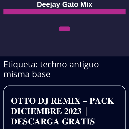
Skip
Deejay Gato Mix
to
content
Open
Menu
Etiqueta:
techno antiguo
misma base
𝐎𝐓𝐓𝐎 𝐃𝐉 𝐑𝐄𝐌𝐈𝐗 – 𝐏𝐀𝐂𝐊
𝐃𝐈𝐂𝐈𝐄𝐌𝐁𝐑𝐄 𝟐𝟎𝟐𝟑 |
𝐎𝐓𝐓𝐎
𝐃𝐄𝐒𝐂𝐀𝐑𝐆𝐀 𝐆𝐑𝐀𝐓𝐈𝐒