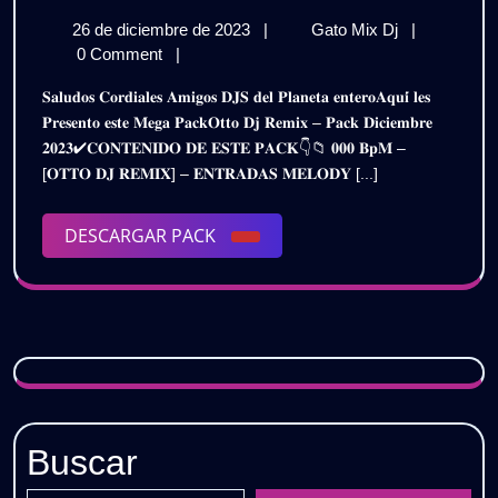
𝐃𝐉
26
𝐎𝐓𝐓𝐎
26 de diciembre de 2023
|
Gato Mix Dj
|
𝐑𝐄𝐌𝐈𝐗
de
𝐃𝐉
0 Comment
|
–
diciembre
𝐑𝐄𝐌𝐈𝐗
𝐒𝐚𝐥𝐮𝐝𝐨𝐬 𝐂𝐨𝐫𝐝𝐢𝐚𝐥𝐞𝐬 𝐀𝐦𝐢𝐠𝐨𝐬 𝐃𝐉𝐒 𝐝𝐞𝐥 𝐏𝐥𝐚𝐧𝐞𝐭𝐚 𝐞𝐧𝐭𝐞𝐫𝐨𝐀𝐪𝐮𝐢́ 𝐥𝐞𝐬
de
–
𝐏𝐀𝐂𝐊
𝐏𝐫𝐞𝐬𝐞𝐧𝐭𝐨 𝐞𝐬𝐭𝐞 𝐌𝐞𝐠𝐚 𝐏𝐚𝐜𝐤𝐎𝐭𝐭𝐨 𝐃𝐣 𝐑𝐞𝐦𝐢𝐱 – 𝐏𝐚𝐜𝐤 𝐃𝐢𝐜𝐢𝐞𝐦𝐛𝐫𝐞
2023
𝐏𝐀𝐂𝐊
𝟐𝟎𝟐𝟑✔𝐂𝐎𝐍𝐓𝐄𝐍𝐈𝐃𝐎 𝐃𝐄 𝐄𝐒𝐓𝐄 𝐏𝐀𝐂𝐊👇📁 𝟎𝟎𝟎 𝐁𝐩𝐌 –
𝐃𝐈𝐂𝐈𝐄𝐌𝐁𝐑
𝐃𝐈𝐂𝐈𝐄𝐌
[𝐎𝐓𝐓𝐎 𝐃𝐉 𝐑𝐄𝐌𝐈𝐗] – 𝐄𝐍𝐓𝐑𝐀𝐃𝐀𝐒 𝐌𝐄𝐋𝐎𝐃𝐘 [...]
𝟐𝟎𝟐𝟑
𝟐𝟎𝟐𝟑
|
𝐃𝐄𝐒𝐂𝐀𝐑𝐆𝐀
DESCARGAR
DESCARGAR PACK
|
𝐆𝐑𝐀𝐓𝐈𝐒
PACK
𝐃𝐄𝐒𝐂𝐀
𝐆𝐑𝐀𝐓𝐈𝐒
Buscar