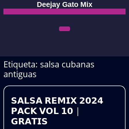
Skip
Deejay Gato Mix
to
content
Open
Menu
Etiqueta:
salsa cubanas
antiguas
𝗦𝗔𝗟𝗦𝗔 𝗥𝗘𝗠𝗜𝗫 𝟮𝟬𝟮𝟰
𝗣𝗔𝗖𝗞 𝗩𝗢𝗟 𝟭𝟬 |
𝗦𝗔𝗟𝗦𝗔
𝗚𝗥𝗔𝗧𝗜𝗦