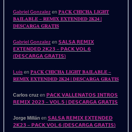
Gabriel Gonzalez
en
𝐏𝐀𝐂𝐊 𝐂𝐇𝐈𝐂𝐇𝐀 𝐋𝐈𝐆𝐇𝐓
𝐁𝐀𝐈𝐋𝐀𝐁𝐋𝐄 – 𝐑𝐄𝐌𝐈𝐗 𝐄𝐗𝐓𝐄𝐍𝐃𝐄𝐃 𝟐𝐊𝟐𝟒 |
𝐃𝐄𝐒𝐂𝐀𝐑𝐆𝐀 𝐆𝐑𝐀𝐓𝐈𝐒
Gabriel Gonzalez
en
𝗦𝗔𝗟𝗦𝗔 𝗥𝗘𝗠𝗜𝗫
𝗘𝗫𝗧𝗘𝗡𝗗𝗘𝗗 𝟮𝗞𝟮𝟯 – 𝗣𝗔𝗖𝗞 𝗩𝗢𝗟.𝟲
(𝗗𝗘𝗦𝗖𝗔𝗥𝗚𝗔 𝗚𝗥𝗔𝗧𝗜𝗦)
Luis
en
𝐏𝐀𝐂𝐊 𝐂𝐇𝐈𝐂𝐇𝐀 𝐋𝐈𝐆𝐇𝐓 𝐁𝐀𝐈𝐋𝐀𝐁𝐋𝐄 –
𝐑𝐄𝐌𝐈𝐗 𝐄𝐗𝐓𝐄𝐍𝐃𝐄𝐃 𝟐𝐊𝟐𝟒 | 𝐃𝐄𝐒𝐂𝐀𝐑𝐆𝐀 𝐆𝐑𝐀𝐓𝐈𝐒
Carlos cruz
en
𝗣𝗔𝗖𝗞 𝗩𝗔𝗟𝗟𝗘𝗡𝗔𝗧𝗢𝗦 𝗜𝗡𝗧𝗥𝗢𝗦
𝗥𝗘𝗠𝗜𝗫 𝟮𝟬𝟮𝟯 – 𝗩𝗢𝗟.𝟱 | 𝗗𝗘𝗦𝗖𝗔𝗥𝗚𝗔 𝗚𝗥𝗔𝗧𝗜𝗦
Jorge Millán
en
𝗦𝗔𝗟𝗦𝗔 𝗥𝗘𝗠𝗜𝗫 𝗘𝗫𝗧𝗘𝗡𝗗𝗘𝗗
𝟮𝗞𝟮𝟯 – 𝗣𝗔𝗖𝗞 𝗩𝗢𝗟.𝟲 (𝗗𝗘𝗦𝗖𝗔𝗥𝗚𝗔 𝗚𝗥𝗔𝗧𝗜𝗦)