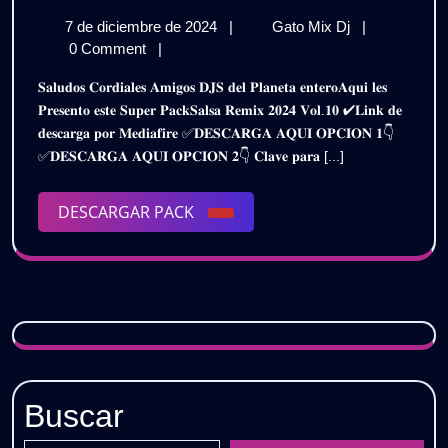
𝗥𝗘𝗠𝗜𝗫
7
𝗦𝗔𝗟𝗦𝗔
7 de diciembre de 2024
|
Gato Mix Dj
|
𝟮𝟬𝟮𝟰
de
𝗥𝗘𝗠𝗜𝗫
0 Comment
|
𝗣𝗔𝗖𝗞
diciembre
𝟮𝟬𝟮𝟰
𝐒𝐚𝐥𝐮𝐝𝐨𝐬 𝐂𝐨𝐫𝐝𝐢𝐚𝐥𝐞𝐬 𝐀𝐦𝐢𝐠𝐨𝐬 𝐃𝐉𝐒 𝐝𝐞𝐥 𝐏𝐥𝐚𝐧𝐞𝐭𝐚 𝐞𝐧𝐭𝐞𝐫𝐨𝐀𝐪𝐮𝐢 𝐥𝐞𝐬
de
𝗣𝗔𝗖𝗞
𝗩𝗢𝗟
𝐏𝐫𝐞𝐬𝐞𝐧𝐭𝐨 𝐞𝐬𝐭𝐞 𝐒𝐮𝐩𝐞𝐫 𝐏𝐚𝐜𝐤𝐒𝐚𝐥𝐬𝐚 𝐑𝐞𝐦𝐢𝐱 𝟐𝟎𝟐𝟒 𝐕𝐨𝐥.𝟏𝟎 ✔𝐋𝐢𝐧𝐤 𝐝𝐞
2024
𝗩𝗢𝗟
𝐝𝐞𝐬𝐜𝐚𝐫𝐠𝐚 𝐩𝐨𝐫 𝐌𝐞𝐝𝐢𝐚𝐟𝐢𝐫𝐞 ✅𝐃𝐄𝐒𝐂𝐀𝐑𝐆𝐀 𝐀𝐐𝐔𝐈 𝐎𝐏𝐂𝐈𝐎𝐍 𝟏👇
𝟭𝟬
𝟭𝟬
✅𝐃𝐄𝐒𝐂𝐀𝐑𝐆𝐀 𝐀𝐐𝐔𝐈 𝐎𝐏𝐂𝐈𝐎𝐍 𝟐👇 𝐂𝐥𝐚𝐯𝐞 𝐩𝐚𝐫𝐚 [...]
|
|
𝗚𝗥𝗔𝗧𝗜𝗦
DESCARGAR
DESCARGAR PACK
𝗚𝗥𝗔𝗧𝗜𝗦
PACK
Buscar