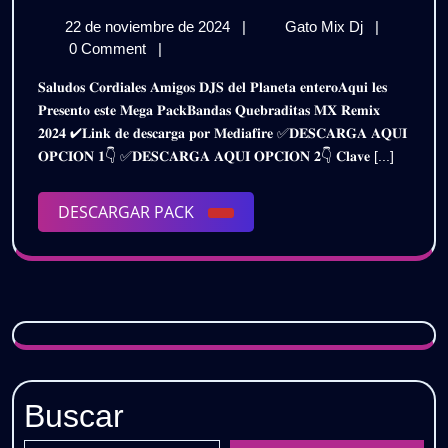
𝗤𝗨𝗘
22
𝗕𝗔𝗡𝗗𝗔𝗦
22 de noviembre de 2024
|
Gato Mix Dj
|
𝗥𝗘𝗠
de
𝗤𝗨𝗘𝗕𝗥𝗔𝗗
0 Comment
|
𝗣𝗔𝗖
noviembre
𝗥𝗘𝗠𝗜𝗫
𝐒𝐚𝐥𝐮𝐝𝐨𝐬 𝐂𝐨𝐫𝐝𝐢𝐚𝐥𝐞𝐬 𝐀𝐦𝐢𝐠𝐨𝐬 𝐃𝐉𝐒 𝐝𝐞𝐥 𝐏𝐥𝐚𝐧𝐞𝐭𝐚 𝐞𝐧𝐭𝐞𝐫𝐨𝐀𝐪𝐮𝐢 𝐥𝐞𝐬
de
𝗣𝗔𝗖𝗞
𝟮𝟬𝟮
𝐏𝐫𝐞𝐬𝐞𝐧𝐭𝐨 𝐞𝐬𝐭𝐞 𝐌𝐞𝐠𝐚 𝐏𝐚𝐜𝐤𝐁𝐚𝐧𝐝𝐚𝐬 𝐐𝐮𝐞𝐛𝐫𝐚𝐝𝐢𝐭𝐚𝐬 𝐌𝐗 𝐑𝐞𝐦𝐢𝐱
2024
𝟮𝟬𝟮𝟰
𝟐𝟎𝟐𝟒 ✔𝐋𝐢𝐧𝐤 𝐝𝐞 𝐝𝐞𝐬𝐜𝐚𝐫𝐠𝐚 𝐩𝐨𝐫 𝐌𝐞𝐝𝐢𝐚𝐟𝐢𝐫𝐞 ✅𝐃𝐄𝐒𝐂𝐀𝐑𝐆𝐀 𝐀𝐐𝐔𝐈
|
|
𝐎𝐏𝐂𝐈𝐎𝐍 𝟏👇 ✅𝐃𝐄𝐒𝐂𝐀𝐑𝐆𝐀 𝐀𝐐𝐔𝐈 𝐎𝐏𝐂𝐈𝐎𝐍 𝟐👇 𝐂𝐥𝐚𝐯𝐞 [...]
𝗚𝗥𝗔𝗧𝗜𝗦
𝗚𝗥𝗔
DESCARGAR
DESCARGAR PACK
PACK
Buscar