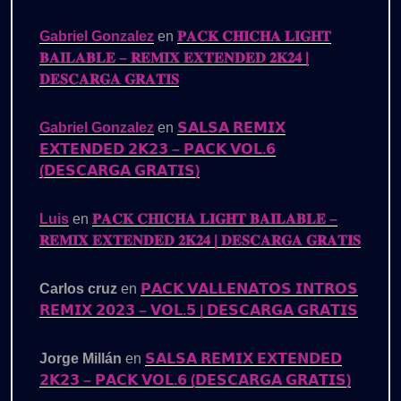
Gabriel Gonzalez
en
𝐏𝐀𝐂𝐊 𝐂𝐇𝐈𝐂𝐇𝐀 𝐋𝐈𝐆𝐇𝐓
𝐁𝐀𝐈𝐋𝐀𝐁𝐋𝐄 – 𝐑𝐄𝐌𝐈𝐗 𝐄𝐗𝐓𝐄𝐍𝐃𝐄𝐃 𝟐𝐊𝟐𝟒 |
𝐃𝐄𝐒𝐂𝐀𝐑𝐆𝐀 𝐆𝐑𝐀𝐓𝐈𝐒
Gabriel Gonzalez
en
𝗦𝗔𝗟𝗦𝗔 𝗥𝗘𝗠𝗜𝗫
𝗘𝗫𝗧𝗘𝗡𝗗𝗘𝗗 𝟮𝗞𝟮𝟯 – 𝗣𝗔𝗖𝗞 𝗩𝗢𝗟.𝟲
(𝗗𝗘𝗦𝗖𝗔𝗥𝗚𝗔 𝗚𝗥𝗔𝗧𝗜𝗦)
Luis
en
𝐏𝐀𝐂𝐊 𝐂𝐇𝐈𝐂𝐇𝐀 𝐋𝐈𝐆𝐇𝐓 𝐁𝐀𝐈𝐋𝐀𝐁𝐋𝐄 –
𝐑𝐄𝐌𝐈𝐗 𝐄𝐗𝐓𝐄𝐍𝐃𝐄𝐃 𝟐𝐊𝟐𝟒 | 𝐃𝐄𝐒𝐂𝐀𝐑𝐆𝐀 𝐆𝐑𝐀𝐓𝐈𝐒
Carlos cruz
en
𝗣𝗔𝗖𝗞 𝗩𝗔𝗟𝗟𝗘𝗡𝗔𝗧𝗢𝗦 𝗜𝗡𝗧𝗥𝗢𝗦
𝗥𝗘𝗠𝗜𝗫 𝟮𝟬𝟮𝟯 – 𝗩𝗢𝗟.𝟱 | 𝗗𝗘𝗦𝗖𝗔𝗥𝗚𝗔 𝗚𝗥𝗔𝗧𝗜𝗦
Jorge Millán
en
𝗦𝗔𝗟𝗦𝗔 𝗥𝗘𝗠𝗜𝗫 𝗘𝗫𝗧𝗘𝗡𝗗𝗘𝗗
𝟮𝗞𝟮𝟯 – 𝗣𝗔𝗖𝗞 𝗩𝗢𝗟.𝟲 (𝗗𝗘𝗦𝗖𝗔𝗥𝗚𝗔 𝗚𝗥𝗔𝗧𝗜𝗦)