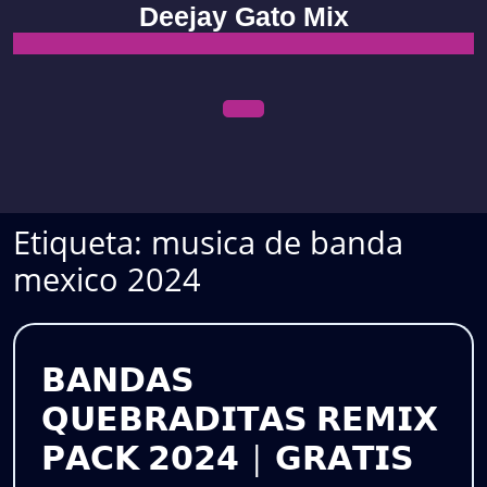
Skip
Deejay Gato Mix
to
content
Open
Menu
Etiqueta:
musica de banda
mexico 2024
𝗕𝗔𝗡𝗗𝗔𝗦
𝗤𝗨𝗘𝗕𝗥𝗔𝗗𝗜𝗧𝗔𝗦 𝗥𝗘𝗠𝗜𝗫
𝗕𝗔
𝗣𝗔𝗖𝗞 𝟮𝟬𝟮𝟰 | 𝗚𝗥𝗔𝗧𝗜𝗦