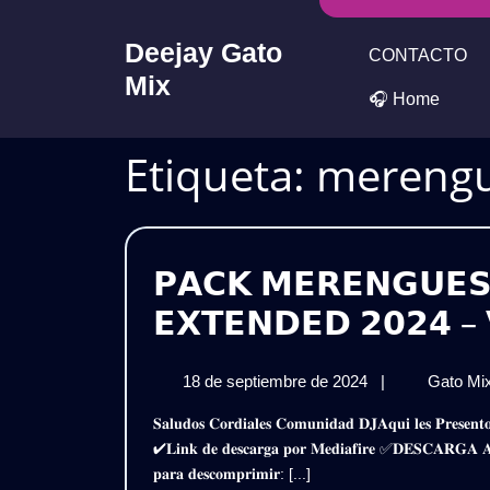
Skip
to
Deejay Gato
CONTACTO
content
Mix
🎧 Home
Etiqueta:
merengu
𝗣𝗔𝗖𝗞 𝗠𝗘𝗥𝗘𝗡𝗚𝗨𝗘𝗦 
𝗘𝗫𝗧𝗘𝗡𝗗𝗘𝗗 𝟮𝟬𝟮𝟰 – 
18
18 de septiembre de 2024
|
Gato Mi
de
𝐒𝐚𝐥𝐮𝐝𝐨𝐬 𝐂𝐨𝐫𝐝𝐢𝐚𝐥𝐞𝐬 𝐂𝐨𝐦𝐮𝐧𝐢𝐝𝐚𝐝 𝐃𝐉𝐀𝐪𝐮𝐢 𝐥𝐞𝐬 𝐏𝐫𝐞𝐬𝐞𝐧𝐭𝐨 𝐞𝐬𝐭𝐞 𝐌𝐞𝐠𝐚 𝐏𝐚𝐜𝐤𝐌𝐞𝐫𝐞𝐧𝐠𝐮𝐞𝐬 𝐁𝐚𝐢𝐥𝐚𝐛𝐥𝐞𝐬 𝐄𝐱𝐭𝐞𝐧𝐝𝐞𝐝 𝟐𝟎𝟐𝟒 – 𝐕𝐨𝐥.𝟏𝟎
septiembre
✔𝐋𝐢𝐧𝐤 𝐝𝐞 𝐝𝐞𝐬𝐜𝐚𝐫𝐠𝐚 𝐩𝐨𝐫 𝐌𝐞𝐝𝐢𝐚𝐟𝐢𝐫𝐞 ✅𝐃𝐄𝐒𝐂𝐀𝐑
de
𝐩𝐚𝐫𝐚 𝐝𝐞𝐬𝐜𝐨𝐦𝐩𝐫𝐢𝐦𝐢𝐫: [...]
2024