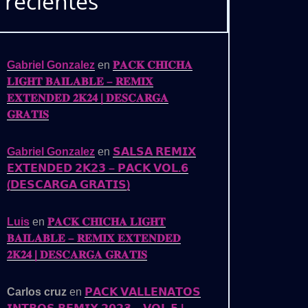
recientes
Gabriel Gonzalez
en
𝐏𝐀𝐂𝐊 𝐂𝐇𝐈𝐂𝐇𝐀
𝐋𝐈𝐆𝐇𝐓 𝐁𝐀𝐈𝐋𝐀𝐁𝐋𝐄 – 𝐑𝐄𝐌𝐈𝐗
𝐄𝐗𝐓𝐄𝐍𝐃𝐄𝐃 𝟐𝐊𝟐𝟒 | 𝐃𝐄𝐒𝐂𝐀𝐑𝐆𝐀
𝐆𝐑𝐀𝐓𝐈𝐒
Gabriel Gonzalez
en
𝗦𝗔𝗟𝗦𝗔 𝗥𝗘𝗠𝗜𝗫
𝗘𝗫𝗧𝗘𝗡𝗗𝗘𝗗 𝟮𝗞𝟮𝟯 – 𝗣𝗔𝗖𝗞 𝗩𝗢𝗟.𝟲
(𝗗𝗘𝗦𝗖𝗔𝗥𝗚𝗔 𝗚𝗥𝗔𝗧𝗜𝗦)
Luis
en
𝐏𝐀𝐂𝐊 𝐂𝐇𝐈𝐂𝐇𝐀 𝐋𝐈𝐆𝐇𝐓
𝐁𝐀𝐈𝐋𝐀𝐁𝐋𝐄 – 𝐑𝐄𝐌𝐈𝐗 𝐄𝐗𝐓𝐄𝐍𝐃𝐄𝐃
𝟐𝐊𝟐𝟒 | 𝐃𝐄𝐒𝐂𝐀𝐑𝐆𝐀 𝐆𝐑𝐀𝐓𝐈𝐒
Carlos cruz
en
𝗣𝗔𝗖𝗞 𝗩𝗔𝗟𝗟𝗘𝗡𝗔𝗧𝗢𝗦