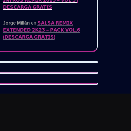
𝗜𝗡𝗧𝗥𝗢𝗦 𝗥𝗘𝗠𝗜𝗫 𝟮𝟬𝟮𝟯 – 𝗩𝗢𝗟.𝟱 |
𝗗𝗘𝗦𝗖𝗔𝗥𝗚𝗔 𝗚𝗥𝗔𝗧𝗜𝗦
Jorge Millán
en
𝗦𝗔𝗟𝗦𝗔 𝗥𝗘𝗠𝗜𝗫
𝗘𝗫𝗧𝗘𝗡𝗗𝗘𝗗 𝟮𝗞𝟮𝟯 – 𝗣𝗔𝗖𝗞 𝗩𝗢𝗟.𝟲
(𝗗𝗘𝗦𝗖𝗔𝗥𝗚𝗔 𝗚𝗥𝗔𝗧𝗜𝗦)