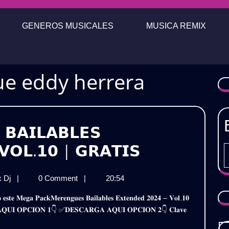
GENEROS MUSICALES
MUSICA REMIX
e eddy herrera
𝗕𝗔𝗜𝗟𝗔𝗕𝗟𝗘𝗦
𝗣𝗔𝗖𝗞
𝗩𝗢𝗟.𝟭𝟬 | 𝗚𝗥𝗔𝗧𝗜𝗦
𝗠𝗘𝗥𝗘𝗡𝗚𝗨
𝗣𝗔𝗖𝗞
x Dj
|
0 Comment
|
20:54
𝗕𝗔𝗜𝗟𝗔𝗕𝗟𝗘
𝗠𝗘𝗥𝗘𝗡𝗚𝗨𝗘𝗦
𝗘𝗫𝗧𝗘𝗡𝗗𝗘
𝗕𝗔𝗜𝗟𝗔𝗕𝗟𝗘𝗦
𝐀 𝐀𝐐𝐔𝐈 𝐎𝐏𝐂𝐈𝐎𝐍 𝟏👇 ✅𝐃𝐄𝐒𝐂𝐀𝐑𝐆𝐀 𝐀𝐐𝐔𝐈 𝐎𝐏𝐂𝐈𝐎𝐍 𝟐👇 𝐂𝐥𝐚𝐯𝐞
𝗘𝗫𝗧𝗘𝗡𝗗𝗘𝗗
𝟮𝟬𝟮𝟰
𝟮𝟬𝟮𝟰