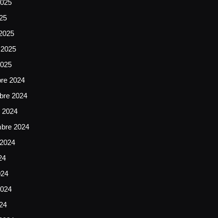
025
025
2025
 2025
2025
bre 2024
bre 2024
e 2024
mbre 2024
 2024
24
024
024
024