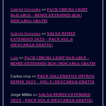
Gabriel Gonzalez
en
𝐏𝐀𝐂𝐊 𝐂𝐇𝐈𝐂𝐇𝐀 𝐋𝐈𝐆𝐇𝐓
𝐁𝐀𝐈𝐋𝐀𝐁𝐋𝐄 – 𝐑𝐄𝐌𝐈𝐗 𝐄𝐗𝐓𝐄𝐍𝐃𝐄𝐃 𝟐𝐊𝟐𝟒 |
𝐃𝐄𝐒𝐂𝐀𝐑𝐆𝐀 𝐆𝐑𝐀𝐓𝐈𝐒
Gabriel Gonzalez
en
𝗦𝗔𝗟𝗦𝗔 𝗥𝗘𝗠𝗜𝗫
𝗘𝗫𝗧𝗘𝗡𝗗𝗘𝗗 𝟮𝗞𝟮𝟯 – 𝗣𝗔𝗖𝗞 𝗩𝗢𝗟.𝟲
(𝗗𝗘𝗦𝗖𝗔𝗥𝗚𝗔 𝗚𝗥𝗔𝗧𝗜𝗦)
Luis
en
𝐏𝐀𝐂𝐊 𝐂𝐇𝐈𝐂𝐇𝐀 𝐋𝐈𝐆𝐇𝐓 𝐁𝐀𝐈𝐋𝐀𝐁𝐋𝐄 –
𝐑𝐄𝐌𝐈𝐗 𝐄𝐗𝐓𝐄𝐍𝐃𝐄𝐃 𝟐𝐊𝟐𝟒 | 𝐃𝐄𝐒𝐂𝐀𝐑𝐆𝐀 𝐆𝐑𝐀𝐓𝐈𝐒
Carlos cruz
en
𝗣𝗔𝗖𝗞 𝗩𝗔𝗟𝗟𝗘𝗡𝗔𝗧𝗢𝗦 𝗜𝗡𝗧𝗥𝗢𝗦
𝗥𝗘𝗠𝗜𝗫 𝟮𝟬𝟮𝟯 – 𝗩𝗢𝗟.𝟱 | 𝗗𝗘𝗦𝗖𝗔𝗥𝗚𝗔 𝗚𝗥𝗔𝗧𝗜𝗦
Jorge Millán
en
𝗦𝗔𝗟𝗦𝗔 𝗥𝗘𝗠𝗜𝗫 𝗘𝗫𝗧𝗘𝗡𝗗𝗘𝗗
𝟮𝗞𝟮𝟯 – 𝗣𝗔𝗖𝗞 𝗩𝗢𝗟.𝟲 (𝗗𝗘𝗦𝗖𝗔𝗥𝗚𝗔 𝗚𝗥𝗔𝗧𝗜𝗦)