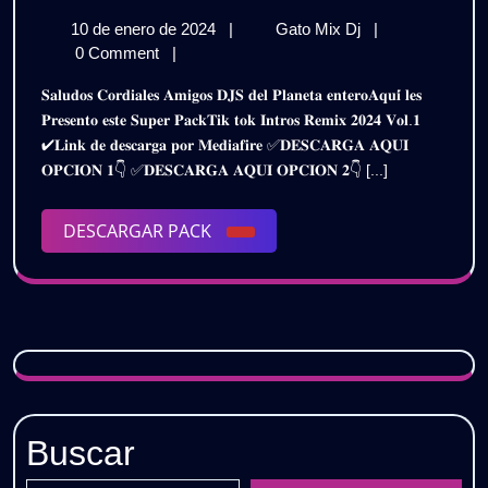
𝗧𝗜𝗞𝗧
10
𝗣𝗔𝗖𝗞
10 de enero de 2024
|
Gato Mix Dj
|
𝗜𝗡𝗧𝗥
de
𝗧𝗜𝗞𝗧𝗢𝗞
0 Comment
|
𝗥𝗘𝗠𝗜
enero
𝗜𝗡𝗧𝗥𝗢𝗦
𝐒𝐚𝐥𝐮𝐝𝐨𝐬 𝐂𝐨𝐫𝐝𝐢𝐚𝐥𝐞𝐬 𝐀𝐦𝐢𝐠𝐨𝐬 𝐃𝐉𝐒 𝐝𝐞𝐥 𝐏𝐥𝐚𝐧𝐞𝐭𝐚 𝐞𝐧𝐭𝐞𝐫𝐨𝐀𝐪𝐮𝐢́ 𝐥𝐞𝐬
de
𝗥𝗘𝗠𝗜𝗫
𝟮𝟬𝟮𝟰
𝐏𝐫𝐞𝐬𝐞𝐧𝐭𝐨 𝐞𝐬𝐭𝐞 𝐒𝐮𝐩𝐞𝐫 𝐏𝐚𝐜𝐤𝐓𝐢𝐤 𝐭𝐨𝐤 𝐈𝐧𝐭𝐫𝐨𝐬 𝐑𝐞𝐦𝐢𝐱 𝟐𝟎𝟐𝟒 𝐕𝐨𝐥.𝟏
2024
𝟮𝟬𝟮𝟰
✔𝐋𝐢𝐧𝐤 𝐝𝐞 𝐝𝐞𝐬𝐜𝐚𝐫𝐠𝐚 𝐩𝐨𝐫 𝐌𝐞𝐝𝐢𝐚𝐟𝐢𝐫𝐞 ✅𝐃𝐄𝐒𝐂𝐀𝐑𝐆𝐀 𝐀𝐐𝐔𝐈
–
–
𝐎𝐏𝐂𝐈𝐎𝐍 𝟏👇 ✅𝐃𝐄𝐒𝐂𝐀𝐑𝐆𝐀 𝐀𝐐𝐔𝐈 𝐎𝐏𝐂𝐈𝐎𝐍 𝟐👇 [...]
𝗩𝗢𝗟.𝟭
𝗩𝗢𝗟.
|
𝗗𝗘𝗦𝗖𝗔𝗥𝗚𝗔
DESCARGAR
DESCARGAR PACK
|
𝗚𝗥𝗔𝗧𝗜𝗦
PACK
𝗗𝗘𝗦
𝗚𝗥𝗔𝗧
Buscar