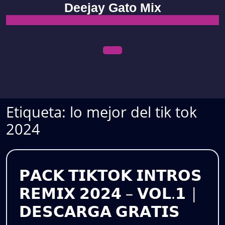
Skip
Deejay Gato Mix
to
content
Open
Menu
Etiqueta:
lo mejor del tik tok
2024
𝗣𝗔𝗖𝗞 𝗧𝗜𝗞𝗧𝗢𝗞 𝗜𝗡𝗧𝗥𝗢𝗦
𝗥𝗘𝗠𝗜𝗫 𝟮𝟬𝟮𝟰 – 𝗩𝗢𝗟.𝟭 |
𝗣𝗔𝗖𝗞
𝗗𝗘𝗦𝗖𝗔𝗥𝗚𝗔 𝗚𝗥𝗔𝗧𝗜𝗦