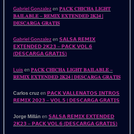
Gabriel Gonzalez
en
𝐏𝐀𝐂𝐊 𝐂𝐇𝐈𝐂𝐇𝐀 𝐋𝐈𝐆𝐇𝐓
𝐁𝐀𝐈𝐋𝐀𝐁𝐋𝐄 – 𝐑𝐄𝐌𝐈𝐗 𝐄𝐗𝐓𝐄𝐍𝐃𝐄𝐃 𝟐𝐊𝟐𝟒 |
𝐃𝐄𝐒𝐂𝐀𝐑𝐆𝐀 𝐆𝐑𝐀𝐓𝐈𝐒
Gabriel Gonzalez
en
𝗦𝗔𝗟𝗦𝗔 𝗥𝗘𝗠𝗜𝗫
𝗘𝗫𝗧𝗘𝗡𝗗𝗘𝗗 𝟮𝗞𝟮𝟯 – 𝗣𝗔𝗖𝗞 𝗩𝗢𝗟.𝟲
(𝗗𝗘𝗦𝗖𝗔𝗥𝗚𝗔 𝗚𝗥𝗔𝗧𝗜𝗦)
Luis
en
𝐏𝐀𝐂𝐊 𝐂𝐇𝐈𝐂𝐇𝐀 𝐋𝐈𝐆𝐇𝐓 𝐁𝐀𝐈𝐋𝐀𝐁𝐋𝐄 –
𝐑𝐄𝐌𝐈𝐗 𝐄𝐗𝐓𝐄𝐍𝐃𝐄𝐃 𝟐𝐊𝟐𝟒 | 𝐃𝐄𝐒𝐂𝐀𝐑𝐆𝐀 𝐆𝐑𝐀𝐓𝐈𝐒
Carlos cruz
en
𝗣𝗔𝗖𝗞 𝗩𝗔𝗟𝗟𝗘𝗡𝗔𝗧𝗢𝗦 𝗜𝗡𝗧𝗥𝗢𝗦
𝗥𝗘𝗠𝗜𝗫 𝟮𝟬𝟮𝟯 – 𝗩𝗢𝗟.𝟱 | 𝗗𝗘𝗦𝗖𝗔𝗥𝗚𝗔 𝗚𝗥𝗔𝗧𝗜𝗦
Jorge Millán
en
𝗦𝗔𝗟𝗦𝗔 𝗥𝗘𝗠𝗜𝗫 𝗘𝗫𝗧𝗘𝗡𝗗𝗘𝗗
𝟮𝗞𝟮𝟯 – 𝗣𝗔𝗖𝗞 𝗩𝗢𝗟.𝟲 (𝗗𝗘𝗦𝗖𝗔𝗥𝗚𝗔 𝗚𝗥𝗔𝗧𝗜𝗦)