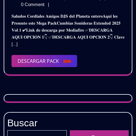
𝗘𝗫
de
𝗦𝗢𝗡𝗜𝗗𝗘𝗥𝗔𝗦
0 Comment
|
𝟮𝟬
enero
𝗘𝗫𝗧𝗘𝗡𝗗𝗘𝗗
𝐒𝐚𝐥𝐮𝐝𝐨𝐬 𝐂𝐨𝐫𝐝𝐢𝐚𝐥𝐞𝐬 𝐀𝐦𝐢𝐠𝐨𝐬 𝐃𝐉𝐒 𝐝𝐞𝐥 𝐏𝐥𝐚𝐧𝐞𝐭𝐚 𝐞𝐧𝐭𝐞𝐫𝐨𝐀𝐪𝐮𝐢 𝐥𝐞𝐬
de
𝟮𝟬𝟮𝟱
–
𝐏𝐫𝐞𝐬𝐞𝐧𝐭𝐨 𝐞𝐬𝐭𝐞 𝐌𝐞𝐠𝐚 𝐏𝐚𝐜𝐤𝐂𝐮𝐦𝐛𝐢𝐚𝐬 𝐒𝐨𝐧𝐢𝐝𝐞𝐫𝐚𝐬 𝐄𝐱𝐭𝐞𝐧𝐝𝐞𝐝 𝟐𝟎𝟐𝟓
2025
–
𝐕𝐨𝐥.𝟏 ✔𝐋𝐢𝐧𝐤 𝐝𝐞 𝐝𝐞𝐬𝐜𝐚𝐫𝐠𝐚 𝐩𝐨𝐫 𝐌𝐞𝐝𝐢𝐚𝐟𝐢𝐫𝐞 ✅𝐃𝐄𝐒𝐂𝐀𝐑𝐆𝐀
𝗣𝗔𝗖𝗞
𝗣𝗔
𝐀𝐐𝐔𝐈 𝐎𝐏𝐂𝐈𝐎𝐍 𝟏👇 ✅𝐃𝐄𝐒𝐂𝐀𝐑𝐆𝐀 𝐀𝐐𝐔𝐈 𝐎𝐏𝐂𝐈𝐎𝐍 𝟐👇 𝐂𝐥𝐚𝐯𝐞
𝗩𝗢𝗟.𝟭
𝗩𝗢
[...]
|
𝗚𝗥𝗔𝗧𝗜𝗦
|
DESCARGAR
DESCARGAR PACK
𝗚𝗥
PACK
Buscar