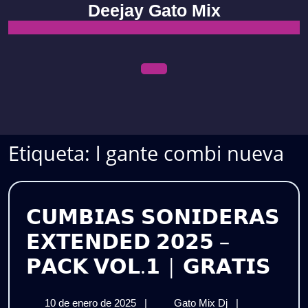
Skip
Deejay Gato Mix
to
content
Open
Menu
Etiqueta:
l gante combi nueva
𝗖𝗨𝗠𝗕𝗜𝗔𝗦 𝗦𝗢𝗡𝗜𝗗𝗘𝗥𝗔𝗦
𝗘𝗫𝗧𝗘𝗡𝗗𝗘𝗗 𝟮𝟬𝟮𝟱 –
𝗖𝗨
𝗣𝗔𝗖𝗞 𝗩𝗢𝗟.𝟭 | 𝗚𝗥𝗔𝗧𝗜𝗦
𝗦𝗢
10
𝗖𝗨𝗠𝗕𝗜𝗔𝗦
10 de enero de 2025
|
Gato Mix Dj
|