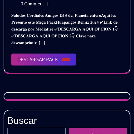
𝗣𝗔𝗖
de
𝗥𝗘𝗠𝗜𝗫
0 Comment
|
𝟮𝟬𝟮
diciembre
𝗣𝗔𝗖𝗞
𝐒𝐚𝐥𝐮𝐝𝐨𝐬 𝐂𝐨𝐫𝐝𝐢𝐚𝐥𝐞𝐬 𝐀𝐦𝐢𝐠𝐨𝐬 𝐃𝐉𝐒 𝐝𝐞𝐥 𝐏𝐥𝐚𝐧𝐞𝐭𝐚 𝐞𝐧𝐭𝐞𝐫𝐨𝐀𝐪𝐮𝐢 𝐥𝐞𝐬
de
𝟮𝟬𝟮𝟰
|
𝐏𝐫𝐞𝐬𝐞𝐧𝐭𝐨 𝐞𝐬𝐭𝐞 𝐌𝐞𝐠𝐚 𝐏𝐚𝐜𝐤𝐇𝐮𝐚𝐩𝐚𝐧𝐠𝐨𝐬 𝐑𝐞𝐦𝐢𝐱 𝟐𝟎𝟐𝟒 ✔𝐋𝐢𝐧𝐤 𝐝𝐞
2024
|
𝐝𝐞𝐬𝐜𝐚𝐫𝐠𝐚 𝐩𝐨𝐫 𝐌𝐞𝐝𝐢𝐚𝐟𝐢𝐫𝐞 ✅𝐃𝐄𝐒𝐂𝐀𝐑𝐆𝐀 𝐀𝐐𝐔𝐈 𝐎𝐏𝐂𝐈𝐎𝐍 𝟏👇
𝗚𝗥𝗔𝗧𝗜𝗦
𝗚𝗥𝗔
✅𝐃𝐄𝐒𝐂𝐀𝐑𝐆𝐀 𝐀𝐐𝐔𝐈 𝐎𝐏𝐂𝐈𝐎𝐍 𝟐👇 𝐂𝐥𝐚𝐯𝐞 𝐩𝐚𝐫𝐚
𝐝𝐞𝐬𝐜𝐨𝐦𝐩𝐫𝐢𝐦𝐢𝐫: [...]
DESCARGAR
DESCARGAR PACK
PACK
Buscar