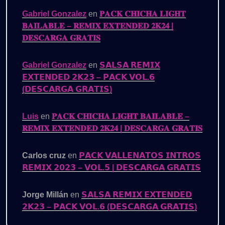
Gabriel Gonzalez
en
𝐏𝐀𝐂𝐊 𝐂𝐇𝐈𝐂𝐇𝐀 𝐋𝐈𝐆𝐇𝐓
𝐁𝐀𝐈𝐋𝐀𝐁𝐋𝐄 – 𝐑𝐄𝐌𝐈𝐗 𝐄𝐗𝐓𝐄𝐍𝐃𝐄𝐃 𝟐𝐊𝟐𝟒 |
𝐃𝐄𝐒𝐂𝐀𝐑𝐆𝐀 𝐆𝐑𝐀𝐓𝐈𝐒
Gabriel Gonzalez
en
𝗦𝗔𝗟𝗦𝗔 𝗥𝗘𝗠𝗜𝗫
𝗘𝗫𝗧𝗘𝗡𝗗𝗘𝗗 𝟮𝗞𝟮𝟯 – 𝗣𝗔𝗖𝗞 𝗩𝗢𝗟.𝟲
(𝗗𝗘𝗦𝗖𝗔𝗥𝗚𝗔 𝗚𝗥𝗔𝗧𝗜𝗦)
Luis
en
𝐏𝐀𝐂𝐊 𝐂𝐇𝐈𝐂𝐇𝐀 𝐋𝐈𝐆𝐇𝐓 𝐁𝐀𝐈𝐋𝐀𝐁𝐋𝐄 –
𝐑𝐄𝐌𝐈𝐗 𝐄𝐗𝐓𝐄𝐍𝐃𝐄𝐃 𝟐𝐊𝟐𝟒 | 𝐃𝐄𝐒𝐂𝐀𝐑𝐆𝐀 𝐆𝐑𝐀𝐓𝐈𝐒
Carlos cruz
en
𝗣𝗔𝗖𝗞 𝗩𝗔𝗟𝗟𝗘𝗡𝗔𝗧𝗢𝗦 𝗜𝗡𝗧𝗥𝗢𝗦
𝗥𝗘𝗠𝗜𝗫 𝟮𝟬𝟮𝟯 – 𝗩𝗢𝗟.𝟱 | 𝗗𝗘𝗦𝗖𝗔𝗥𝗚𝗔 𝗚𝗥𝗔𝗧𝗜𝗦
Jorge Millán
en
𝗦𝗔𝗟𝗦𝗔 𝗥𝗘𝗠𝗜𝗫 𝗘𝗫𝗧𝗘𝗡𝗗𝗘𝗗
𝟮𝗞𝟮𝟯 – 𝗣𝗔𝗖𝗞 𝗩𝗢𝗟.𝟲 (𝗗𝗘𝗦𝗖𝗔𝗥𝗚𝗔 𝗚𝗥𝗔𝗧𝗜𝗦)