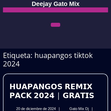
Skip
Deejay Gato Mix
to
content
Open
Menu
Etiqueta:
huapangos tiktok
2024
𝗛𝗨𝗔𝗣𝗔𝗡𝗚𝗢𝗦 𝗥𝗘𝗠𝗜𝗫
𝗛𝗨
𝗣𝗔𝗖𝗞 𝟮𝟬𝟮𝟰 | 𝗚𝗥𝗔𝗧𝗜𝗦
𝗥𝗘𝗠
20
𝗛𝗨𝗔𝗣𝗔𝗡𝗚
20 de diciembre de 2024
|
Gato Mix Dj
|