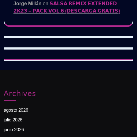
Jorge Millán
en
𝗦𝗔𝗟𝗦𝗔 𝗥𝗘𝗠𝗜𝗫 𝗘𝗫𝗧𝗘𝗡𝗗𝗘𝗗
𝟮𝗞𝟮𝟯 – 𝗣𝗔𝗖𝗞 𝗩𝗢𝗟.𝟲 (𝗗𝗘𝗦𝗖𝗔𝗥𝗚𝗔 𝗚𝗥𝗔𝗧𝗜𝗦)
Archives
agosto 2026
julio 2026
junio 2026