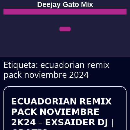
Skip
Deejay Gato Mix
to
content
Open
Menu
Etiqueta:
ecuadorian remix
pack noviembre 2024
𝗘𝗖𝗨𝗔𝗗𝗢𝗥𝗜𝗔𝗡 𝗥𝗘𝗠𝗜𝗫
𝗣𝗔𝗖𝗞 𝗡𝗢𝗩𝗜𝗘𝗠𝗕𝗥𝗘
𝟮𝗞𝟮𝟰 – 𝗘𝗫𝗦𝗔𝗜𝗗𝗘𝗥 𝗗𝗝 |