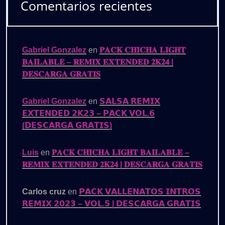
Comentarios recientes
Gabriel Gonzalez
en
𝐏𝐀𝐂𝐊 𝐂𝐇𝐈𝐂𝐇𝐀 𝐋𝐈𝐆𝐇𝐓
𝐁𝐀𝐈𝐋𝐀𝐁𝐋𝐄 – 𝐑𝐄𝐌𝐈𝐗 𝐄𝐗𝐓𝐄𝐍𝐃𝐄𝐃 𝟐𝐊𝟐𝟒 |
𝐃𝐄𝐒𝐂𝐀𝐑𝐆𝐀 𝐆𝐑𝐀𝐓𝐈𝐒
Gabriel Gonzalez
en
𝗦𝗔𝗟𝗦𝗔 𝗥𝗘𝗠𝗜𝗫
𝗘𝗫𝗧𝗘𝗡𝗗𝗘𝗗 𝟮𝗞𝟮𝟯 – 𝗣𝗔𝗖𝗞 𝗩𝗢𝗟.𝟲
(𝗗𝗘𝗦𝗖𝗔𝗥𝗚𝗔 𝗚𝗥𝗔𝗧𝗜𝗦)
Luis
en
𝐏𝐀𝐂𝐊 𝐂𝐇𝐈𝐂𝐇𝐀 𝐋𝐈𝐆𝐇𝐓 𝐁𝐀𝐈𝐋𝐀𝐁𝐋𝐄 –
𝐑𝐄𝐌𝐈𝐗 𝐄𝐗𝐓𝐄𝐍𝐃𝐄𝐃 𝟐𝐊𝟐𝟒 | 𝐃𝐄𝐒𝐂𝐀𝐑𝐆𝐀 𝐆𝐑𝐀𝐓𝐈𝐒
Carlos cruz
en
𝗣𝗔𝗖𝗞 𝗩𝗔𝗟𝗟𝗘𝗡𝗔𝗧𝗢𝗦 𝗜𝗡𝗧𝗥𝗢𝗦
𝗥𝗘𝗠𝗜𝗫 𝟮𝟬𝟮𝟯 – 𝗩𝗢𝗟.𝟱 | 𝗗𝗘𝗦𝗖𝗔𝗥𝗚𝗔 𝗚𝗥𝗔𝗧𝗜𝗦