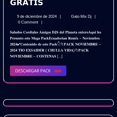
𝗘𝗖𝗨𝗔𝗗𝗢𝗥𝗜𝗔𝗡
𝗚𝗥𝗔𝗧𝗜𝗦
𝗥𝗘𝗠𝗜𝗫
9
𝗘𝗖𝗨𝗔𝗗𝗢𝗥𝗜
9 de diciembre de 2024
|
Gato Mix Dj
|
𝗣𝗔𝗖𝗞
de
𝗥𝗘𝗠𝗜𝗫
0 Comment
|
𝗡𝗢𝗩𝗜𝗘𝗠𝗕𝗥𝗘
diciembre
𝗣𝗔𝗖𝗞
𝐒𝐚𝐥𝐮𝐝𝐨𝐬 𝐂𝐨𝐫𝐝𝐢𝐚𝐥𝐞𝐬 𝐀𝐦𝐢𝐠𝐨𝐬 𝐃𝐉𝐒 𝐝𝐞𝐥 𝐏𝐥𝐚𝐧𝐞𝐭𝐚 𝐞𝐧𝐭𝐞𝐫𝐨𝐀𝐪𝐮𝐢 𝐥𝐞𝐬
de
𝗡𝗢𝗩𝗜𝗘𝗠𝗕𝗥
𝟮𝗞𝟮𝟰
𝐏𝐫𝐞𝐬𝐞𝐧𝐭𝐨 𝐞𝐬𝐭𝐞 𝐌𝐞𝐠𝐚 𝐏𝐚𝐜𝐤𝐄𝐜𝐮𝐚𝐝𝐨𝐫𝐢𝐚𝐧 𝐑𝐞𝐦𝐢𝐱 – 𝐍𝐨𝐯𝐢𝐞𝐦𝐛𝐫𝐞
2024
𝟮𝗞𝟮𝟰
𝟐𝟎𝟐𝟒✔𝐂𝐨𝐧𝐭𝐞𝐧𝐢𝐝𝐨 𝐝𝐞 𝐞𝐬𝐭𝐞 𝐏𝐚𝐜𝐤👇📁𝐏𝐀𝐂𝐊 𝐍𝐎𝐕𝐈𝐄𝐌𝐁𝐑𝐄 –
–
–
𝟐𝟎𝟐𝟒 𝐓𝐈𝐎 𝐄𝐗𝐒𝐀𝐈𝐃𝐄𝐑 ( 𝐂𝐇𝐔𝐋𝐋𝐀 𝐕𝐈𝐃𝐀)📁𝐏𝐀𝐂𝐊
𝗘𝗫𝗦𝗔𝗜𝗗𝗘𝗥
𝗘𝗫𝗦𝗔𝗜𝗗𝗘𝗥
𝐍𝐎𝐕𝐈𝐄𝐌𝐁𝐑𝐄 – 𝐂𝐎𝐒𝐓𝐄𝐍̃𝐀𝐒 [...]
𝗗𝗝
|
𝗗𝗝
𝗚𝗥𝗔𝗧𝗜𝗦
DESCARGAR
DESCARGAR PACK
|
PACK
𝗚𝗥𝗔𝗧𝗜𝗦