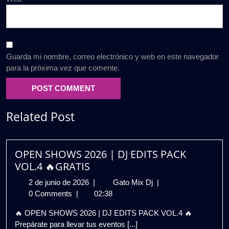
Guarda mi nombre, correo electrónico y web en este navegador
para la próxima vez que comente.
Related Post
OPEN SHOWS 2026 | DJ EDITS PACK
VOL.4 🔥GRATIS
2
OPEN
2 de junio de 2026
|
Gato Mix Dj
|
de
SHOWS
0 Comments
|
02:38
junio
2026
🔥 OPEN SHOWS 2026 | DJ EDITS PACK VOL.4 🔥
de
|
Prepárate para llevar tus eventos [...]
2026
DJ