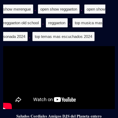
show merengue
,
open show reggaeton
,
open show
reggaeton old school
,
reggaeton
,
top musica mas
sonada 2024
,
top temas mas escuchados 2024
𝐒𝐚𝐥𝐮𝐝𝐨𝐬 𝐂𝐨𝐫𝐝𝐢𝐚𝐥𝐞𝐬 𝐀𝐦𝐢𝐠𝐨𝐬 𝐃𝐉𝐒 𝐝𝐞𝐥 𝐏𝐥𝐚𝐧𝐞𝐭𝐚 𝐞𝐧𝐭𝐞𝐫𝐨