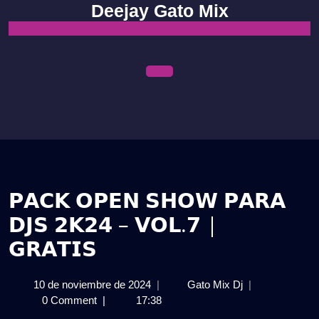
Skip
Deejay Gato Mix
to
content
Open
Menu
𝗣𝗔𝗖𝗞 𝗢𝗣𝗘𝗡 𝗦𝗛𝗢𝗪 𝗣𝗔𝗥𝗔
𝗗𝗝𝗦 𝟮𝗞𝟮𝟰 – 𝗩𝗢𝗟.𝟳 |
𝗚𝗥𝗔𝗧𝗜𝗦
10
𝗣𝗔𝗖𝗞
10 de noviembre de 2024
|
Gato Mix Dj
|
de
𝗢𝗣𝗘𝗡
0 Comment
|
17:38
noviembre
𝗦𝗛𝗢𝗪