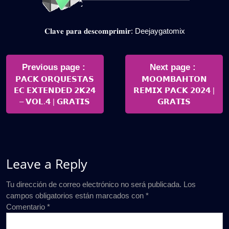
𝐂𝐥𝐚𝐯𝐞 𝐩𝐚𝐫𝐚 𝐝𝐞𝐬𝐜𝐨𝐦𝐩𝐫𝐢𝐦𝐢𝐫: Deejaygatomix
Navegación
de
Older
Newer
Previous page
Next page
Posts
Posts
𝗣𝗔𝗖𝗞 𝗢𝗥𝗤𝗨𝗘𝗦𝗧𝗔𝗦
𝗠𝗢𝗢𝗠𝗕𝗔𝗛𝗧𝗢𝗡
entradas
𝗘𝗖 𝗘𝗫𝗧𝗘𝗡𝗗𝗘𝗗 𝟮𝗞𝟮𝟰
𝗥𝗘𝗠𝗜𝗫 𝗣𝗔𝗖𝗞 𝟮𝟬𝟮𝟰 |
– 𝗩𝗢𝗟.𝟰 | 𝗚𝗥𝗔𝗧𝗜𝗦
𝗚𝗥𝗔𝗧𝗜𝗦
Leave a Reply
Tu dirección de correo electrónico no será publicada.
Los
campos obligatorios están marcados con
*
Comentario
*