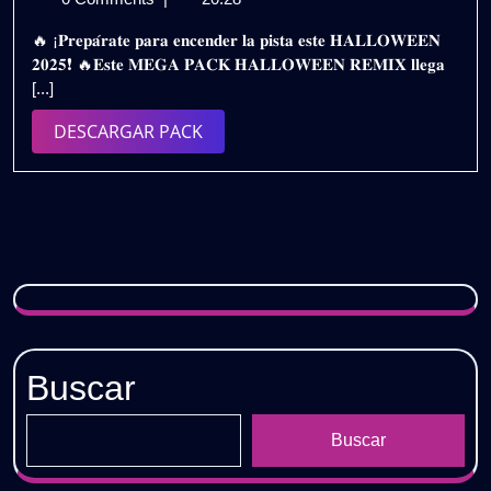
octubre
PACK
🔥 ¡𝐏𝐫𝐞𝐩𝐚́𝐫𝐚𝐭𝐞 𝐩𝐚𝐫𝐚 𝐞𝐧𝐜𝐞𝐧𝐝𝐞𝐫 𝐥𝐚 𝐩𝐢𝐬𝐭𝐚 𝐞𝐬𝐭𝐞 𝐇𝐀𝐋𝐋𝐎𝐖𝐄𝐄𝐍
de
HALLOWEEN
𝟐𝟎𝟐𝟓❗ 🔥𝐄𝐬𝐭𝐞 𝐌𝐄𝐆𝐀 𝐏𝐀𝐂𝐊 𝐇𝐀𝐋𝐋𝐎𝐖𝐄𝐄𝐍 𝐑𝐄𝐌𝐈𝐗 𝐥𝐥𝐞𝐠𝐚
2025
REMIX
[...]
2025
👻
DESCARGAR
DESCARGAR PACK
|
PACK
OPEN
SHOW
FULL
PARTY
🎧
Gratis
Buscar
Buscar