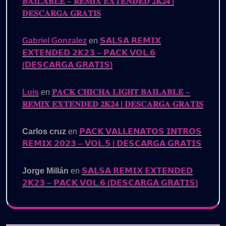
𝐁𝐀𝐈𝐋𝐀𝐁𝐋𝐄 – 𝐑𝐄𝐌𝐈𝐗 𝐄𝐗𝐓𝐄𝐍𝐃𝐄𝐃 𝟐𝐊𝟐𝟒 |
𝐃𝐄𝐒𝐂𝐀𝐑𝐆𝐀 𝐆𝐑𝐀𝐓𝐈𝐒
Gabriel Gonzalez
en
𝗦𝗔𝗟𝗦𝗔 𝗥𝗘𝗠𝗜𝗫
𝗘𝗫𝗧𝗘𝗡𝗗𝗘𝗗 𝟮𝗞𝟮𝟯 – 𝗣𝗔𝗖𝗞 𝗩𝗢𝗟.𝟲
(𝗗𝗘𝗦𝗖𝗔𝗥𝗚𝗔 𝗚𝗥𝗔𝗧𝗜𝗦)
Luis
en
𝐏𝐀𝐂𝐊 𝐂𝐇𝐈𝐂𝐇𝐀 𝐋𝐈𝐆𝐇𝐓 𝐁𝐀𝐈𝐋𝐀𝐁𝐋𝐄 –
𝐑𝐄𝐌𝐈𝐗 𝐄𝐗𝐓𝐄𝐍𝐃𝐄𝐃 𝟐𝐊𝟐𝟒 | 𝐃𝐄𝐒𝐂𝐀𝐑𝐆𝐀 𝐆𝐑𝐀𝐓𝐈𝐒
Carlos cruz
en
𝗣𝗔𝗖𝗞 𝗩𝗔𝗟𝗟𝗘𝗡𝗔𝗧𝗢𝗦 𝗜𝗡𝗧𝗥𝗢𝗦
𝗥𝗘𝗠𝗜𝗫 𝟮𝟬𝟮𝟯 – 𝗩𝗢𝗟.𝟱 | 𝗗𝗘𝗦𝗖𝗔𝗥𝗚𝗔 𝗚𝗥𝗔𝗧𝗜𝗦
Jorge Millán
en
𝗦𝗔𝗟𝗦𝗔 𝗥𝗘𝗠𝗜𝗫 𝗘𝗫𝗧𝗘𝗡𝗗𝗘𝗗
𝟮𝗞𝟮𝟯 – 𝗣𝗔𝗖𝗞 𝗩𝗢𝗟.𝟲 (𝗗𝗘𝗦𝗖𝗔𝗥𝗚𝗔 𝗚𝗥𝗔𝗧𝗜𝗦)