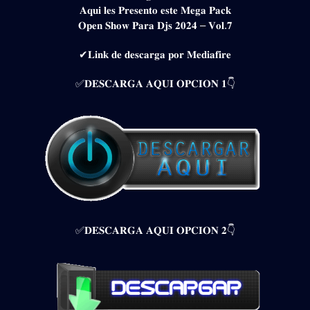
𝐀𝐪𝐮𝐢 𝐥𝐞𝐬 𝐏𝐫𝐞𝐬𝐞𝐧𝐭𝐨 𝐞𝐬𝐭𝐞 𝐌𝐞𝐠𝐚 𝐏𝐚𝐜𝐤
𝐎𝐩𝐞𝐧 𝐒𝐡𝐨𝐰 𝐏𝐚𝐫𝐚 𝐃𝐣𝐬 𝟐𝟎𝟐𝟒 – 𝐕𝐨𝐥.𝟕
✔𝐋𝐢𝐧𝐤 𝐝𝐞 𝐝𝐞𝐬𝐜𝐚𝐫𝐠𝐚 𝐩𝐨𝐫 𝐌𝐞𝐝𝐢𝐚𝐟𝐢𝐫𝐞
✅𝐃𝐄𝐒𝐂𝐀𝐑𝐆𝐀 𝐀𝐐𝐔𝐈 𝐎𝐏𝐂𝐈𝐎𝐍 𝟏👇
✅𝐃𝐄𝐒𝐂𝐀𝐑𝐆𝐀 𝐀𝐐𝐔𝐈 𝐎𝐏𝐂𝐈𝐎𝐍 𝟐👇