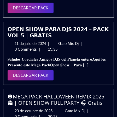
EDITS
DESCARGAR
DESCARGAR PACK
PACK
PACK
VOL.4
🔥
GRATIS
𝗢𝗣𝗘𝗡 𝗦𝗛𝗢𝗪 𝗣𝗔𝗥𝗔 𝗗𝗝𝗦 𝟮𝟬𝟮𝟰 – 𝗣𝗔𝗖𝗞
𝗩𝗢𝗟.𝟱 | 𝗚𝗥𝗔𝗧𝗜𝗦
11
𝗢𝗣𝗘𝗡
11 de julio de 2024
|
Gato Mix Dj
|
de
𝗦𝗛𝗢𝗪
0 Comments
|
19:35
julio
𝗣𝗔𝗥𝗔
𝐒𝐚𝐥𝐮𝐝𝐨𝐬 𝐂𝐨𝐫𝐝𝐢𝐚𝐥𝐞𝐬 𝐀𝐦𝐢𝐠𝐨𝐬 𝐃𝐉𝐒 𝐝𝐞𝐥 𝐏𝐥𝐚𝐧𝐞𝐭𝐚 𝐞𝐧𝐭𝐞𝐫𝐨𝐀𝐪𝐮𝐢 𝐥𝐞𝐬
de
𝗗𝗝𝗦
𝐏𝐫𝐞𝐬𝐞𝐧𝐭𝐨 𝐞𝐬𝐭𝐞 𝐌𝐞𝐠𝐚 𝐏𝐚𝐜𝐤𝐎𝐩𝐞𝐧 𝐒𝐡𝐨𝐰 – 𝐏𝐚𝐫𝐚 [...]
2024
𝟮𝟬𝟮𝟰
–
DESCARGAR
DESCARGAR PACK
𝗣𝗔𝗖𝗞
PACK
𝗩𝗢𝗟.𝟱
|
𝗚𝗥𝗔𝗧𝗜𝗦
🎃MEGA PACK HALLOWEEN REMIX 2025
👻 | OPEN SHOW FULL PARTY 🎧 Gratis
23
🎃
23 de octubre de 2025
|
Gato Mix Dj
|
de
MEGA
0 Comments
|
20:28