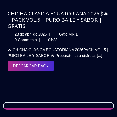
CHICHA CLASICA ECUATORIANA 2026 💃🔥
| PACK VOL.5 | PURO BAILE Y SABOR |
GRATIS
28
CHICHA
28 de abril de 2026
|
Gato Mix Dj
|
de
CLASICA
0 Comments
|
04:33
abril
ECUATORIANA
🔥 CHICHA CLÁSICA ECUATORIANA 2026PACK VOL.5 |
de
2026
PURO BAILE Y SABOR 🔥 Prepárate para disfrutar [...]
2026
💃
🔥
DESCARGAR
DESCARGAR PACK
|
PACK
PACK
VOL.5
|
PURO
BAILE
Y
SABOR
|