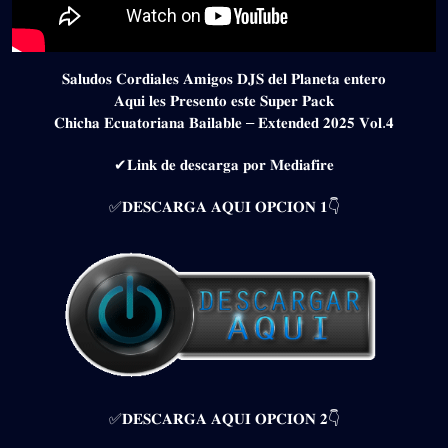
𝐒𝐚𝐥𝐮𝐝𝐨𝐬 𝐂𝐨𝐫𝐝𝐢𝐚𝐥𝐞𝐬 𝐀𝐦𝐢𝐠𝐨𝐬 𝐃𝐉𝐒 𝐝𝐞𝐥 𝐏𝐥𝐚𝐧𝐞𝐭𝐚 𝐞𝐧𝐭𝐞𝐫𝐨
𝐀𝐪𝐮𝐢 𝐥𝐞𝐬 𝐏𝐫𝐞𝐬𝐞𝐧𝐭𝐨 𝐞𝐬𝐭𝐞 𝐒𝐮𝐩𝐞𝐫 𝐏𝐚𝐜𝐤
𝐂𝐡𝐢𝐜𝐡𝐚 𝐄𝐜𝐮𝐚𝐭𝐨𝐫𝐢𝐚𝐧𝐚 𝐁𝐚𝐢𝐥𝐚𝐛𝐥𝐞 – 𝐄𝐱𝐭𝐞𝐧𝐝𝐞𝐝 𝟐𝟎𝟐𝟓 𝐕𝐨𝐥.𝟒
✔𝐋𝐢𝐧𝐤 𝐝𝐞 𝐝𝐞𝐬𝐜𝐚𝐫𝐠𝐚 𝐩𝐨𝐫 𝐌𝐞𝐝𝐢𝐚𝐟𝐢𝐫𝐞
✅𝐃𝐄𝐒𝐂𝐀𝐑𝐆𝐀 𝐀𝐐𝐔𝐈 𝐎𝐏𝐂𝐈𝐎𝐍 𝟏👇
✅𝐃𝐄𝐒𝐂𝐀𝐑𝐆𝐀 𝐀𝐐𝐔𝐈 𝐎𝐏𝐂𝐈𝐎𝐍 𝟐👇