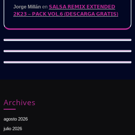
Jorge Millán
en
𝗦𝗔𝗟𝗦𝗔 𝗥𝗘𝗠𝗜𝗫 𝗘𝗫𝗧𝗘𝗡𝗗𝗘𝗗
𝟮𝗞𝟮𝟯 – 𝗣𝗔𝗖𝗞 𝗩𝗢𝗟.𝟲 (𝗗𝗘𝗦𝗖𝗔𝗥𝗚𝗔 𝗚𝗥𝗔𝗧𝗜𝗦)
Archives
agosto 2026
julio 2026