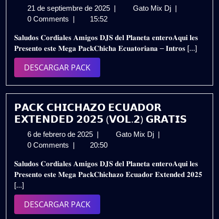
21
CHICHA
21 de septiembre de 2025
|
Gato Mix Dj
|
de
ECUATORIA
0 Comments
|
15:52
septiembre
INTROS
𝐒𝐚𝐥𝐮𝐝𝐨𝐬 𝐂𝐨𝐫𝐝𝐢𝐚𝐥𝐞𝐬 𝐀𝐦𝐢𝐠𝐨𝐬 𝐃𝐉𝐒 𝐝𝐞𝐥 𝐏𝐥𝐚𝐧𝐞𝐭𝐚 𝐞𝐧𝐭𝐞𝐫𝐨𝐀𝐪𝐮𝐢 𝐥𝐞𝐬
de
REMIX
𝐏𝐫𝐞𝐬𝐞𝐧𝐭𝐨 𝐞𝐬𝐭𝐞 𝐌𝐞𝐠𝐚 𝐏𝐚𝐜𝐤𝐂𝐡𝐢𝐜𝐡𝐚 𝐄𝐜𝐮𝐚𝐭𝐨𝐫𝐢𝐚𝐧𝐚 – 𝐈𝐧𝐭𝐫𝐨𝐬 [...]
2025
2K25
–
DESCARGAR
DESCARGAR PACK
VOL.8
PACK
|
Gratis
𝗣𝗔𝗖𝗞 𝗖𝗛𝗜𝗖𝗛𝗔𝗭𝗢 𝗘𝗖𝗨𝗔𝗗𝗢𝗥
𝗘𝗫𝗧𝗘𝗡𝗗𝗘𝗗 𝟮𝟬𝟮𝟱 (𝗩𝗢𝗟.𝟮) 𝗚𝗥𝗔𝗧𝗜𝗦
6
𝗣𝗔𝗖𝗞
6 de febrero de 2025
|
Gato Mix Dj
|
de
𝗖𝗛𝗜𝗖𝗛𝗔𝗭𝗢
0 Comments
|
20:50
febrero
𝗘𝗖𝗨𝗔𝗗𝗢𝗥
𝐒𝐚𝐥𝐮𝐝𝐨𝐬 𝐂𝐨𝐫𝐝𝐢𝐚𝐥𝐞𝐬 𝐀𝐦𝐢𝐠𝐨𝐬 𝐃𝐉𝐒 𝐝𝐞𝐥 𝐏𝐥𝐚𝐧𝐞𝐭𝐚 𝐞𝐧𝐭𝐞𝐫𝐨𝐀𝐪𝐮𝐢 𝐥𝐞𝐬
de
𝗘𝗫𝗧𝗘𝗡𝗗𝗘𝗗
𝐏𝐫𝐞𝐬𝐞𝐧𝐭𝐨 𝐞𝐬𝐭𝐞 𝐌𝐞𝐠𝐚 𝐏𝐚𝐜𝐤𝐂𝐡𝐢𝐜𝐡𝐚𝐳𝐨 𝐄𝐜𝐮𝐚𝐝𝐨𝐫 𝐄𝐱𝐭𝐞𝐧𝐝𝐞𝐝 𝟐𝟎𝟐𝟓
2025
𝟮𝟬𝟮𝟱
[...]
(𝗩𝗢𝗟.𝟮)
𝗚𝗥𝗔𝗧𝗜𝗦
DESCARGAR
DESCARGAR PACK
PACK