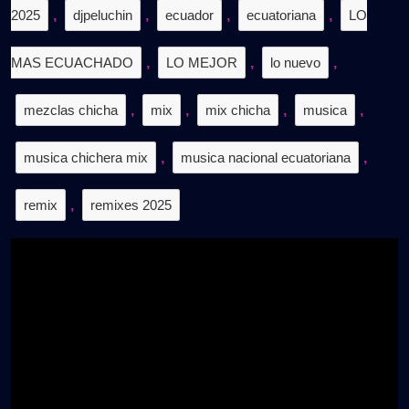
2025
,
djpeluchin
,
ecuador
,
ecuatoriana
,
LO
MAS ECUACHADO
,
LO MEJOR
,
lo nuevo
,
mezclas chicha
,
mix
,
mix chicha
,
musica
,
musica chichera mix
,
musica nacional ecuatoriana
,
remix
,
remixes 2025