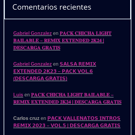
Comentarios recientes
Gabriel Gonzalez
en
𝐏𝐀𝐂𝐊 𝐂𝐇𝐈𝐂𝐇𝐀 𝐋𝐈𝐆𝐇𝐓
𝐁𝐀𝐈𝐋𝐀𝐁𝐋𝐄 – 𝐑𝐄𝐌𝐈𝐗 𝐄𝐗𝐓𝐄𝐍𝐃𝐄𝐃 𝟐𝐊𝟐𝟒 |
𝐃𝐄𝐒𝐂𝐀𝐑𝐆𝐀 𝐆𝐑𝐀𝐓𝐈𝐒
Gabriel Gonzalez
en
𝗦𝗔𝗟𝗦𝗔 𝗥𝗘𝗠𝗜𝗫
𝗘𝗫𝗧𝗘𝗡𝗗𝗘𝗗 𝟮𝗞𝟮𝟯 – 𝗣𝗔𝗖𝗞 𝗩𝗢𝗟.𝟲
(𝗗𝗘𝗦𝗖𝗔𝗥𝗚𝗔 𝗚𝗥𝗔𝗧𝗜𝗦)
Luis
en
𝐏𝐀𝐂𝐊 𝐂𝐇𝐈𝐂𝐇𝐀 𝐋𝐈𝐆𝐇𝐓 𝐁𝐀𝐈𝐋𝐀𝐁𝐋𝐄 –
𝐑𝐄𝐌𝐈𝐗 𝐄𝐗𝐓𝐄𝐍𝐃𝐄𝐃 𝟐𝐊𝟐𝟒 | 𝐃𝐄𝐒𝐂𝐀𝐑𝐆𝐀 𝐆𝐑𝐀𝐓𝐈𝐒
Carlos cruz
en
𝗣𝗔𝗖𝗞 𝗩𝗔𝗟𝗟𝗘𝗡𝗔𝗧𝗢𝗦 𝗜𝗡𝗧𝗥𝗢𝗦
𝗥𝗘𝗠𝗜𝗫 𝟮𝟬𝟮𝟯 – 𝗩𝗢𝗟.𝟱 | 𝗗𝗘𝗦𝗖𝗔𝗥𝗚𝗔 𝗚𝗥𝗔𝗧𝗜𝗦