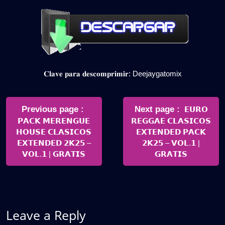
𝐂𝐥𝐚𝐯𝐞 𝐩𝐚𝐫𝐚 𝐝𝐞𝐬𝐜𝐨𝐦𝐩𝐫𝐢𝐦𝐢𝐫: Deejaygatomix
Navegación
de
Older
Newer
Previous page
Next page
𝗘𝗨𝗥𝗢
Posts
Posts
𝗣𝗔𝗖𝗞 𝗠𝗘𝗥𝗘𝗡𝗚𝗨𝗘
𝗥𝗘𝗚𝗚𝗔𝗘 𝗖𝗟𝗔𝗦𝗜𝗖𝗢𝗦
entradas
𝗛𝗢𝗨𝗦𝗘 𝗖𝗟𝗔𝗦𝗜𝗖𝗢𝗦
𝗘𝗫𝗧𝗘𝗡𝗗𝗘𝗗 𝗣𝗔𝗖𝗞
𝗘𝗫𝗧𝗘𝗡𝗗𝗘𝗗 𝟮𝗞𝟮𝟱 –
𝟮𝗞𝟮𝟱 – 𝗩𝗢𝗟.𝟭 |
𝗩𝗢𝗟.𝟭 | 𝗚𝗥𝗔𝗧𝗜𝗦
𝗚𝗥𝗔𝗧𝗜𝗦
Leave a Reply