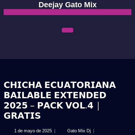
Skip
Deejay Gato Mix
to
content
Open
Menu
𝗖𝗛𝗜𝗖𝗛𝗔 𝗘𝗖𝗨𝗔𝗧𝗢𝗥𝗜𝗔𝗡𝗔
𝗕𝗔𝗜𝗟𝗔𝗕𝗟𝗘 𝗘𝗫𝗧𝗘𝗡𝗗𝗘𝗗
𝟮𝟬𝟮𝟱 – 𝗣𝗔𝗖𝗞 𝗩𝗢𝗟.𝟰 |
𝗚𝗥𝗔𝗧𝗜𝗦
1
𝗖𝗛𝗜𝗖𝗛𝗔
1 de mayo de 2025
|
Gato Mix Dj
|