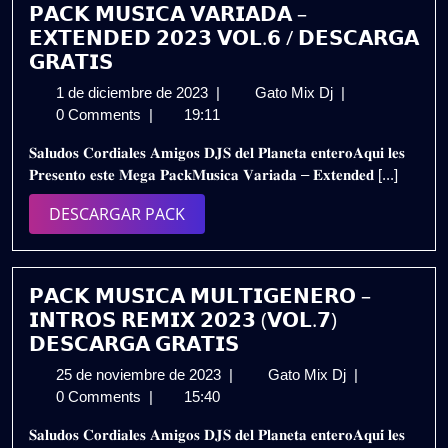
𝗣𝗔𝗖𝗞 𝗠𝗨𝗦𝗜𝗖𝗔 𝗩𝗔𝗥𝗜𝗔𝗗𝗔 –
𝗘𝗫𝗧𝗘𝗡𝗗𝗘𝗗 𝟮𝟬𝟮𝟯 𝗩𝗢𝗟.𝟲 / 𝗗𝗘𝗦𝗖𝗔𝗥𝗚𝗔
𝗚𝗥𝗔𝗧𝗜𝗦
1
𝗣𝗔𝗖𝗞
1 de diciembre de 2023
|
Gato Mix Dj
|
de
𝗠𝗨𝗦𝗜𝗖𝗔
0 Comments
|
19:11
diciembre
𝗩𝗔𝗥𝗜𝗔𝗗𝗔
𝐒𝐚𝐥𝐮𝐝𝐨𝐬 𝐂𝐨𝐫𝐝𝐢𝐚𝐥𝐞𝐬 𝐀𝐦𝐢𝐠𝐨𝐬 𝐃𝐉𝐒 𝐝𝐞𝐥 𝐏𝐥𝐚𝐧𝐞𝐭𝐚 𝐞𝐧𝐭𝐞𝐫𝐨𝐀𝐪𝐮𝐢 𝐥𝐞𝐬
de
–
𝐏𝐫𝐞𝐬𝐞𝐧𝐭𝐨 𝐞𝐬𝐭𝐞 𝐌𝐞𝐠𝐚 𝐏𝐚𝐜𝐤𝐌𝐮𝐬𝐢𝐜𝐚 𝐕𝐚𝐫𝐢𝐚𝐝𝐚 – 𝐄𝐱𝐭𝐞𝐧𝐝𝐞𝐝 [...]
2023
𝗘𝗫𝗧𝗘𝗡𝗗𝗘𝗗
𝟮𝟬𝟮𝟯
DESCARGAR
DESCARGAR PACK
𝗩𝗢𝗟.𝟲
PACK
/
𝗗𝗘𝗦𝗖𝗔𝗥𝗚𝗔
𝗚𝗥𝗔𝗧𝗜𝗦
𝗣𝗔𝗖𝗞 𝗠𝗨𝗦𝗜𝗖𝗔 𝗠𝗨𝗟𝗧𝗜𝗚𝗘𝗡𝗘𝗥𝗢 –
𝗜𝗡𝗧𝗥𝗢𝗦 𝗥𝗘𝗠𝗜𝗫 𝟮𝟬𝟮𝟯 (𝗩𝗢𝗟.𝟳)
𝗗𝗘𝗦𝗖𝗔𝗥𝗚𝗔 𝗚𝗥𝗔𝗧𝗜𝗦
25
𝗣𝗔𝗖𝗞
25 de noviembre de 2023
|
Gato Mix Dj
|
de
𝗠𝗨𝗦𝗜𝗖𝗔
0 Comments
|
15:40
noviembre
𝗠𝗨𝗟𝗧𝗜𝗚𝗘𝗡
𝐒𝐚𝐥𝐮𝐝𝐨𝐬 𝐂𝐨𝐫𝐝𝐢𝐚𝐥𝐞𝐬 𝐀𝐦𝐢𝐠𝐨𝐬 𝐃𝐉𝐒 𝐝𝐞𝐥 𝐏𝐥𝐚𝐧𝐞𝐭𝐚 𝐞𝐧𝐭𝐞𝐫𝐨𝐀𝐪𝐮𝐢́ 𝐥𝐞𝐬
de
–