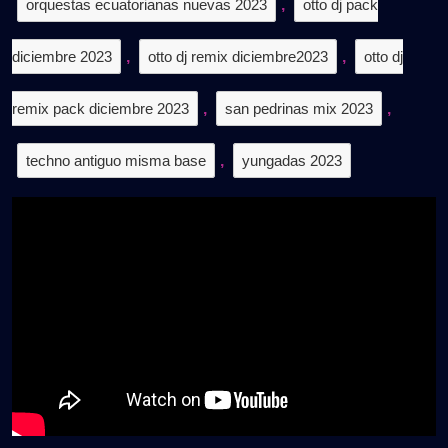
orquestas ecuatorianas nuevas 2023
,
otto dj pack
diciembre 2023
,
otto dj remix diciembre2023
,
otto dj
remix pack diciembre 2023
,
san pedrinas mix 2023
,
techno antiguo misma base
,
yungadas 2023