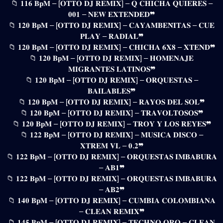
📁 𝟏𝟏𝟔 𝐁𝐩𝐌 – [𝐎𝐓𝐓𝐎 𝐃𝐉 𝐑𝐄𝐌𝐈𝐗] – 𝐐 𝐂𝐇𝐈𝐂𝐇𝐀 𝐐𝐔𝐈𝐄𝐑𝐄𝐒 –
𝟎𝟎𝟏 – 𝐍𝐄𝐖 𝐄𝐗𝐓𝐄𝐍𝐃𝐄𝐃❞
📁 𝟏𝟐𝟎 𝐁𝐩𝐌 – [𝐎𝐓𝐓𝐎 𝐃𝐉 𝐑𝐄𝐌𝐈𝐗] – 𝐂𝐀𝐘𝐀𝐌𝐁𝐄𝐍̃𝐈𝐓𝐀𝐒 – 𝐂𝐔𝐄
𝐏𝐋𝐀𝐘 – 𝐑𝐀𝐃𝐈𝐀𝐋❞
📁 𝟏𝟐𝟎 𝐁𝐩𝐌 – [𝐎𝐓𝐓𝐎 𝐃𝐉 𝐑𝐄𝐌𝐈𝐗] – 𝐂𝐇𝐈𝐂𝐇𝐀 𝟔𝐗𝟖 – 𝐗𝐓𝐄𝐍𝐃❞
📁 𝟏𝟐𝟎 𝐁𝐩𝐌 – [𝐎𝐓𝐓𝐎 𝐃𝐉 𝐑𝐄𝐌𝐈𝐗] – 𝐇𝐎𝐌𝐄𝐍𝐀𝐉𝐄
𝐌𝐈𝐆𝐑𝐀𝐍𝐓𝐄𝐒 𝐋𝐀𝐓𝐈𝐍𝐎𝐒❞
📁 𝟏𝟐𝟎 𝐁𝐩𝐌 – [𝐎𝐓𝐓𝐎 𝐃𝐉 𝐑𝐄𝐌𝐈𝐗] – 𝐎𝐑𝐐𝐔𝐄𝐒𝐓𝐀𝐒 –
𝐁𝐀𝐈𝐋𝐀𝐁𝐋𝐄𝐒❞
📁 𝟏𝟐𝟎 𝐁𝐩𝐌 – [𝐎𝐓𝐓𝐎 𝐃𝐉 𝐑𝐄𝐌𝐈𝐗] – 𝐑𝐀𝐘𝐎𝐒 𝐃𝐄𝐋 𝐒𝐎𝐋❞
📁 𝟏𝟐𝟎 𝐁𝐩𝐌 – [𝐎𝐓𝐓𝐎 𝐃𝐉 𝐑𝐄𝐌𝐈𝐗] – 𝐓𝐑𝐀𝐕𝐎𝐋𝐓𝐎𝐒𝐎𝐒❞
📁 𝟏𝟐𝟎 𝐁𝐩𝐌 – [𝐎𝐓𝐓𝐎 𝐃𝐉 𝐑𝐄𝐌𝐈𝐗] – 𝐓𝐑𝐎𝐘 𝐘 𝐋𝐎𝐒 𝐑𝐄𝐘𝐄𝐒❞
📁 𝟏𝟐𝟐 𝐁𝐩𝐌 – [𝐎𝐓𝐓𝐎 𝐃𝐉 𝐑𝐄𝐌𝐈𝐗] – 𝐌𝐔𝐒𝐈𝐂𝐀 𝐃𝐈𝐒𝐂𝐎 –
𝐗𝐓𝐑𝐄𝐌 𝐕𝐋 – 𝟎.𝟐❞
📁 𝟏𝟐𝟐 𝐁𝐩𝐌 – [𝐎𝐓𝐓𝐎 𝐃𝐉 𝐑𝐄𝐌𝐈𝐗] – 𝐎𝐑𝐐𝐔𝐄𝐒𝐓𝐀𝐒 𝐈𝐌𝐁𝐀𝐁𝐔𝐑𝐀
– 𝐀𝐁𝟏❞
📁 𝟏𝟐𝟐 𝐁𝐩𝐌 – [𝐎𝐓𝐓𝐎 𝐃𝐉 𝐑𝐄𝐌𝐈𝐗] – 𝐎𝐑𝐐𝐔𝐄𝐒𝐓𝐀𝐒 𝐈𝐌𝐁𝐀𝐁𝐔𝐑𝐀
– 𝐀𝐁𝟐❞
📁 𝟏𝟒𝟎 𝐁𝐩𝐌 – [𝐎𝐓𝐓𝐎 𝐃𝐉 𝐑𝐄𝐌𝐈𝐗] – 𝐂𝐔𝐌𝐁𝐈𝐀 𝐂𝐎𝐋𝐎𝐌𝐁𝐈𝐀𝐍𝐀
– 𝐂𝐋𝐄𝐀𝐍 𝐑𝐄𝐌𝐈𝐗❞
📁 𝟏𝟒𝟓 𝐁𝐩𝐌 – [𝐎𝐓𝐓𝐎 𝐃𝐉 𝐑𝐄𝐌𝐈𝐗] – 𝐓𝐄𝐂𝐇𝐍𝐎 𝐎𝐑𝐎 – 𝐂𝐋𝐄𝐀𝐍