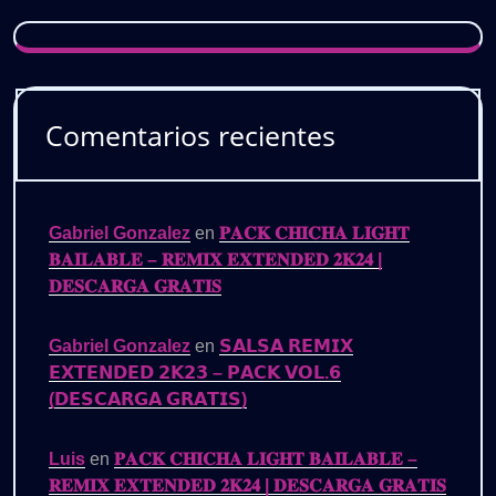
Comentarios recientes
Gabriel Gonzalez
en
𝐏𝐀𝐂𝐊 𝐂𝐇𝐈𝐂𝐇𝐀 𝐋𝐈𝐆𝐇𝐓
𝐁𝐀𝐈𝐋𝐀𝐁𝐋𝐄 – 𝐑𝐄𝐌𝐈𝐗 𝐄𝐗𝐓𝐄𝐍𝐃𝐄𝐃 𝟐𝐊𝟐𝟒 |
𝐃𝐄𝐒𝐂𝐀𝐑𝐆𝐀 𝐆𝐑𝐀𝐓𝐈𝐒
Gabriel Gonzalez
en
𝗦𝗔𝗟𝗦𝗔 𝗥𝗘𝗠𝗜𝗫
𝗘𝗫𝗧𝗘𝗡𝗗𝗘𝗗 𝟮𝗞𝟮𝟯 – 𝗣𝗔𝗖𝗞 𝗩𝗢𝗟.𝟲
(𝗗𝗘𝗦𝗖𝗔𝗥𝗚𝗔 𝗚𝗥𝗔𝗧𝗜𝗦)
Luis
en
𝐏𝐀𝐂𝐊 𝐂𝐇𝐈𝐂𝐇𝐀 𝐋𝐈𝐆𝐇𝐓 𝐁𝐀𝐈𝐋𝐀𝐁𝐋𝐄 –
𝐑𝐄𝐌𝐈𝐗 𝐄𝐗𝐓𝐄𝐍𝐃𝐄𝐃 𝟐𝐊𝟐𝟒 | 𝐃𝐄𝐒𝐂𝐀𝐑𝐆𝐀 𝐆𝐑𝐀𝐓𝐈𝐒