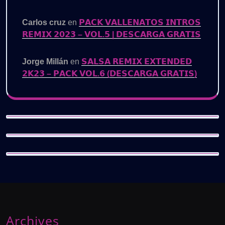
Carlos cruz
en
𝗣𝗔𝗖𝗞 𝗩𝗔𝗟𝗟𝗘𝗡𝗔𝗧𝗢𝗦 𝗜𝗡𝗧𝗥𝗢𝗦
𝗥𝗘𝗠𝗜𝗫 𝟮𝟬𝟮𝟯 – 𝗩𝗢𝗟.𝟱 | 𝗗𝗘𝗦𝗖𝗔𝗥𝗚𝗔 𝗚𝗥𝗔𝗧𝗜𝗦
Jorge Millán
en
𝗦𝗔𝗟𝗦𝗔 𝗥𝗘𝗠𝗜𝗫 𝗘𝗫𝗧𝗘𝗡𝗗𝗘𝗗
𝟮𝗞𝟮𝟯 – 𝗣𝗔𝗖𝗞 𝗩𝗢𝗟.𝟲 (𝗗𝗘𝗦𝗖𝗔𝗥𝗚𝗔 𝗚𝗥𝗔𝗧𝗜𝗦)
Archives