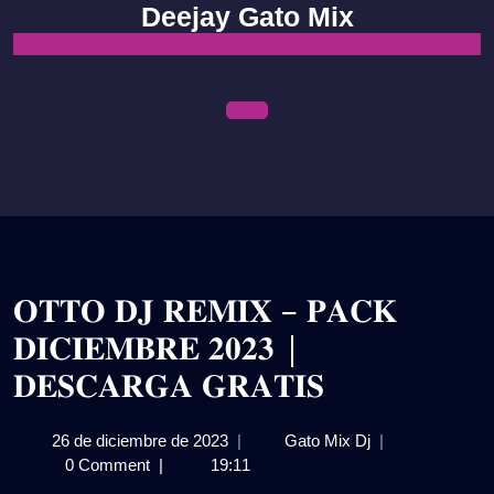
Skip
Deejay Gato Mix
to
content
Open
Menu
𝐎𝐓𝐓𝐎 𝐃𝐉 𝐑𝐄𝐌𝐈𝐗 – 𝐏𝐀𝐂𝐊
𝐃𝐈𝐂𝐈𝐄𝐌𝐁𝐑𝐄 𝟐𝟎𝟐𝟑 |
𝐃𝐄𝐒𝐂𝐀𝐑𝐆𝐀 𝐆𝐑𝐀𝐓𝐈𝐒
26
𝐎𝐓𝐓𝐎
26 de diciembre de 2023
|
Gato Mix Dj
|
de
𝐃𝐉
0 Comment
|
19:11
diciembre
𝐑𝐄𝐌𝐈𝐗