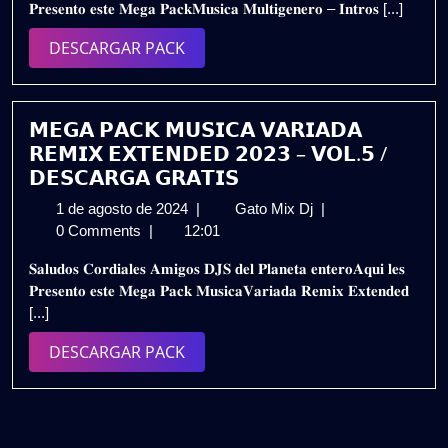
𝐏𝐫𝐞𝐬𝐞𝐧𝐭𝐨 𝐞𝐬𝐭𝐞 𝐌𝐞𝐠𝐚 𝐏𝐚𝐜𝐤𝐌𝐮𝐬𝐢𝐜𝐚 𝐌𝐮𝐥𝐭𝐢𝐠𝐞𝐧𝐞𝐫𝐨 – 𝐈𝐧𝐭𝐫𝐨𝐬 [...]
2023
𝗜𝗡𝗧𝗥𝗢𝗦
𝗥𝗘𝗠𝗜𝗫
DESCARGAR
DESCARGAR PACK
𝟮𝟬𝟮𝟯
PACK
(𝗩𝗢𝗟.𝟳)
𝗗𝗘𝗦𝗖𝗔𝗥𝗚𝗔
𝗚𝗥𝗔𝗧𝗜𝗦
𝗠𝗘𝗚𝗔 𝗣𝗔𝗖𝗞 𝗠𝗨𝗦𝗜𝗖𝗔 𝗩𝗔𝗥𝗜𝗔𝗗𝗔
𝗥𝗘𝗠𝗜𝗫 𝗘𝗫𝗧𝗘𝗡𝗗𝗘𝗗 𝟮𝟬𝟮𝟯 – 𝗩𝗢𝗟.𝟱 /
𝗗𝗘𝗦𝗖𝗔𝗥𝗚𝗔 𝗚𝗥𝗔𝗧𝗜𝗦
1
𝗠𝗘𝗚𝗔
1 de agosto de 2024
|
Gato Mix Dj
|
de
𝗣𝗔𝗖𝗞
0 Comments
|
12:01
agosto
𝗠𝗨𝗦𝗜𝗖𝗔
𝐒𝐚𝐥𝐮𝐝𝐨𝐬 𝐂𝐨𝐫𝐝𝐢𝐚𝐥𝐞𝐬 𝐀𝐦𝐢𝐠𝐨𝐬 𝐃𝐉𝐒 𝐝𝐞𝐥 𝐏𝐥𝐚𝐧𝐞𝐭𝐚 𝐞𝐧𝐭𝐞𝐫𝐨𝐀𝐪𝐮𝐢 𝐥𝐞𝐬
de
𝗩𝗔𝗥𝗜𝗔𝗗𝗔
𝐏𝐫𝐞𝐬𝐞𝐧𝐭𝐨 𝐞𝐬𝐭𝐞 𝐌𝐞𝐠𝐚 𝐏𝐚𝐜𝐤 𝐌𝐮𝐬𝐢𝐜𝐚𝐕𝐚𝐫𝐢𝐚𝐝𝐚 𝐑𝐞𝐦𝐢𝐱 𝐄𝐱𝐭𝐞𝐧𝐝𝐞𝐝
2024
𝗥𝗘𝗠𝗜𝗫
[...]
𝗘𝗫𝗧𝗘𝗡𝗗𝗘𝗗
𝟮𝟬𝟮𝟯
DESCARGAR
DESCARGAR PACK
–
PACK
𝗩𝗢𝗟.𝟱
/
𝗗𝗘𝗦𝗖𝗔𝗥𝗚𝗔