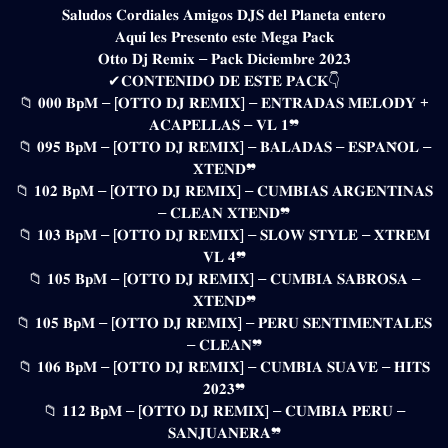
𝐒𝐚𝐥𝐮𝐝𝐨𝐬 𝐂𝐨𝐫𝐝𝐢𝐚𝐥𝐞𝐬 𝐀𝐦𝐢𝐠𝐨𝐬 𝐃𝐉𝐒 𝐝𝐞𝐥 𝐏𝐥𝐚𝐧𝐞𝐭𝐚 𝐞𝐧𝐭𝐞𝐫𝐨
𝐀𝐪𝐮𝐢́ 𝐥𝐞𝐬 𝐏𝐫𝐞𝐬𝐞𝐧𝐭𝐨 𝐞𝐬𝐭𝐞 𝐌𝐞𝐠𝐚 𝐏𝐚𝐜𝐤
𝐎𝐭𝐭𝐨 𝐃𝐣 𝐑𝐞𝐦𝐢𝐱 – 𝐏𝐚𝐜𝐤 𝐃𝐢𝐜𝐢𝐞𝐦𝐛𝐫𝐞 𝟐𝟎𝟐𝟑
✔𝐂𝐎𝐍𝐓𝐄𝐍𝐈𝐃𝐎 𝐃𝐄 𝐄𝐒𝐓𝐄 𝐏𝐀𝐂𝐊👇
📁 𝟎𝟎𝟎 𝐁𝐩𝐌 – [𝐎𝐓𝐓𝐎 𝐃𝐉 𝐑𝐄𝐌𝐈𝐗] – 𝐄𝐍𝐓𝐑𝐀𝐃𝐀𝐒 𝐌𝐄𝐋𝐎𝐃𝐘 +
𝐀𝐂𝐀𝐏𝐄𝐋𝐋𝐀𝐒 – 𝐕𝐋 𝟏❞
📁 𝟎𝟗𝟓 𝐁𝐩𝐌 – [𝐎𝐓𝐓𝐎 𝐃𝐉 𝐑𝐄𝐌𝐈𝐗] – 𝐁𝐀𝐋𝐀𝐃𝐀𝐒 – 𝐄𝐒𝐏𝐀𝐍̃𝐎𝐋 –
𝐗𝐓𝐄𝐍𝐃❞
📁 𝟏𝟎𝟐 𝐁𝐩𝐌 – [𝐎𝐓𝐓𝐎 𝐃𝐉 𝐑𝐄𝐌𝐈𝐗] – 𝐂𝐔𝐌𝐁𝐈𝐀𝐒 𝐀𝐑𝐆𝐄𝐍𝐓𝐈𝐍𝐀𝐒
– 𝐂𝐋𝐄𝐀𝐍 𝐗𝐓𝐄𝐍𝐃❞
📁 𝟏𝟎𝟑 𝐁𝐩𝐌 – [𝐎𝐓𝐓𝐎 𝐃𝐉 𝐑𝐄𝐌𝐈𝐗] – 𝐒𝐋𝐎𝐖 𝐒𝐓𝐘𝐋𝐄 – 𝐗𝐓𝐑𝐄𝐌
𝐕𝐋 𝟒❞
📁 𝟏𝟎𝟓 𝐁𝐩𝐌 – [𝐎𝐓𝐓𝐎 𝐃𝐉 𝐑𝐄𝐌𝐈𝐗] – 𝐂𝐔𝐌𝐁𝐈𝐀 𝐒𝐀𝐁𝐑𝐎𝐒𝐀 –
𝐗𝐓𝐄𝐍𝐃❞
📁 𝟏𝟎𝟓 𝐁𝐩𝐌 – [𝐎𝐓𝐓𝐎 𝐃𝐉 𝐑𝐄𝐌𝐈𝐗] – 𝐏𝐄𝐑𝐔 𝐒𝐄𝐍𝐓𝐈𝐌𝐄𝐍𝐓𝐀𝐋𝐄𝐒
– 𝐂𝐋𝐄𝐀𝐍❞
📁 𝟏𝟎𝟔 𝐁𝐩𝐌 – [𝐎𝐓𝐓𝐎 𝐃𝐉 𝐑𝐄𝐌𝐈𝐗] – 𝐂𝐔𝐌𝐁𝐈𝐀 𝐒𝐔𝐀𝐕𝐄 – 𝐇𝐈𝐓𝐒
𝟐𝟎𝟐𝟑❞
📁 𝟏𝟏𝟐 𝐁𝐩𝐌 – [𝐎𝐓𝐓𝐎 𝐃𝐉 𝐑𝐄𝐌𝐈𝐗] – 𝐂𝐔𝐌𝐁𝐈𝐀 𝐏𝐄𝐑𝐔 –
𝐒𝐀𝐍𝐉𝐔𝐀𝐍𝐄𝐑𝐀❞