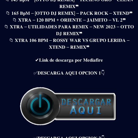
𝐑𝐄𝐌𝐈𝐗❞
📁 𝟏𝟔𝟓 𝐁𝐩𝐌 – [𝐎𝐓𝐓𝐎 𝐃𝐉 𝐑𝐄𝐌𝐈𝐗] – 𝐏𝐀𝐂𝐊 𝐑𝐎𝐂𝐊 – 𝐗𝐓𝐄𝐍𝐃❞
📁 𝐗𝐓𝐑𝐀 – 𝟏𝟐𝟎 𝐁𝐏𝐌 + 𝐎𝐑𝐈𝐄𝐍𝐓𝐄 – 𝐉𝐀𝐈𝐌𝐈𝐓𝐎 – 𝐕𝐋 𝟐❞
📁 𝐗𝐓𝐑𝐀 – 𝐔𝐓𝐈𝐋𝐈𝐃𝐀𝐃𝐄𝐒 𝐏𝐀𝐑𝐀 𝐑𝐄𝐌𝐈𝐗 – 𝐍𝐄𝐖 𝟐𝟎𝟐𝟑 – 𝐎𝐓𝐓𝐎
𝐃𝐉 𝐑𝐄𝐌𝐈𝐗❞
📁 𝐗𝐓𝐑𝐀 𝟏𝟎𝟔 𝐁𝐏𝐌 – 𝐑𝐎𝐒𝐒𝐘 𝐖𝐀𝐑 𝐕𝐒 𝐆𝐑𝐔𝐏𝐎 𝐋𝐄𝐑𝐈𝐃𝐀 –
𝐗𝐓𝐄𝐍𝐃 – 𝐑𝐄𝐌𝐈𝐗❞
✔𝐋𝐢𝐧𝐤 𝐝𝐞 𝐝𝐞𝐬𝐜𝐚𝐫𝐠𝐚 𝐩𝐨𝐫 𝐌𝐞𝐝𝐢𝐚𝐟𝐢𝐫𝐞
✅𝐃𝐄𝐒𝐂𝐀𝐑𝐆𝐀 𝐀𝐐𝐔𝐈 𝐎𝐏𝐂𝐈𝐎𝐍 𝟏👇