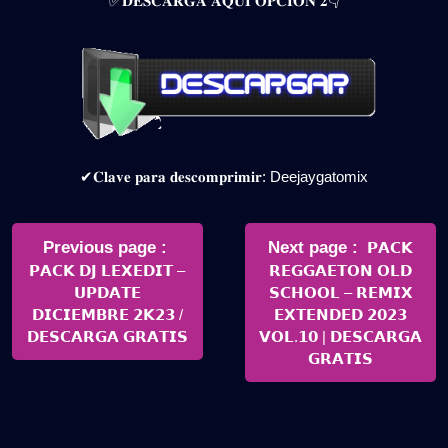
✅𝐃𝐄𝐒𝐂𝐀𝐑𝐆𝐀 𝐀𝐐𝐔𝐈 𝐎𝐏𝐂𝐈𝐎𝐍 𝟐👇
✔𝐂𝐥𝐚𝐯𝐞 𝐩𝐚𝐫𝐚 𝐝𝐞𝐬𝐜𝐨𝐦𝐩𝐫𝐢𝐦𝐢𝐫: Deejaygatomix
Navegación
de
Older
Newer
Previous page
Next page
𝗣𝗔𝗖𝗞
Posts
Posts
𝗣𝗔𝗖𝗞 𝗗𝗝 𝗟𝗘𝗫𝗘𝗗𝗜𝗧 –
𝗥𝗘𝗚𝗚𝗔𝗘𝗧𝗢𝗡 𝗢𝗟𝗗
entradas
𝗨𝗣𝗗𝗔𝗧𝗘
𝗦𝗖𝗛𝗢𝗢𝗟 – 𝗥𝗘𝗠𝗜𝗫
𝗗𝗜𝗖𝗜𝗘𝗠𝗕𝗥𝗘 𝟮𝗞𝟮𝟯 /
𝗘𝗫𝗧𝗘𝗡𝗗𝗘𝗗 𝟮𝟬𝟮𝟯
𝗗𝗘𝗦𝗖𝗔𝗥𝗚𝗔 𝗚𝗥𝗔𝗧𝗜𝗦
𝗩𝗢𝗟.𝟭𝟬 | 𝗗𝗘𝗦𝗖𝗔𝗥𝗚𝗔
𝗚𝗥𝗔𝗧𝗜𝗦