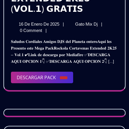
𝗣𝗔𝗖𝗞
(𝗩𝗢𝗟.𝟭) 𝗚𝗥𝗔𝗧𝗜𝗦
𝗥𝗢𝗖𝗞𝗢𝗟
16
𝗣𝗔𝗖𝗞
16 De Enero De 2025
|
Gato Mix Dj
|
𝗖𝗢𝗥𝗧𝗔
De
𝗥𝗢𝗖𝗞𝗢𝗟𝗔
0 Comment
|
𝗩𝗘𝗡𝗔𝗦
Enero
𝗖𝗢𝗥𝗧𝗔
𝐒𝐚𝐥𝐮𝐝𝐨𝐬 𝐂𝐨𝐫𝐝𝐢𝐚𝐥𝐞𝐬 𝐀𝐦𝐢𝐠𝐨𝐬 𝐃𝐉𝐒 𝐝𝐞𝐥 𝐏𝐥𝐚𝐧𝐞𝐭𝐚 𝐞𝐧𝐭𝐞𝐫𝐨𝐀𝐪𝐮𝐢 𝐥𝐞𝐬
De
𝗩𝗘𝗡𝗔𝗦
𝗘𝗫𝗧𝗘𝗡𝗗𝗘
𝐏𝐫𝐞𝐬𝐞𝐧𝐭𝐨 𝐞𝐬𝐭𝐞 𝐌𝐞𝐠𝐚 𝐏𝐚𝐜𝐤𝐑𝐨𝐜𝐤𝐨𝐥𝐚 𝐂𝐨𝐫𝐭𝐚𝐯𝐞𝐧𝐚𝐬 𝐄𝐱𝐭𝐞𝐧𝐝𝐞𝐝 𝟐𝐊𝟐𝟓
2025
𝗘𝗫𝗧𝗘𝗡𝗗𝗘𝗗
– 𝐕𝐨𝐥.𝟏 ✔𝐋𝐢𝐧𝐤 𝐝𝐞 𝐝𝐞𝐬𝐜𝐚𝐫𝐠𝐚 𝐩𝐨𝐫 𝐌𝐞𝐝𝐢𝐚𝐟𝐢𝐫𝐞 ✅𝐃𝐄𝐒𝐂𝐀𝐑𝐆𝐀
𝟮𝗞𝟮𝟱
𝟮𝗞𝟮𝟱
𝐀𝐐𝐔𝐈 𝐎𝐏𝐂𝐈𝐎𝐍 𝟏👇 ✅𝐃𝐄𝐒𝐂𝐀𝐑𝐆𝐀 𝐀𝐐𝐔𝐈 𝐎𝐏𝐂𝐈𝐎𝐍 𝟐👇 [...]
(𝗩𝗢𝗟.𝟭)
(𝗩𝗢𝗟.𝟭)
𝗚𝗥𝗔𝗧𝗜𝗦
DESCARGAR
DESCARGAR PACK
𝗚𝗥𝗔𝗧𝗜𝗦
PACK