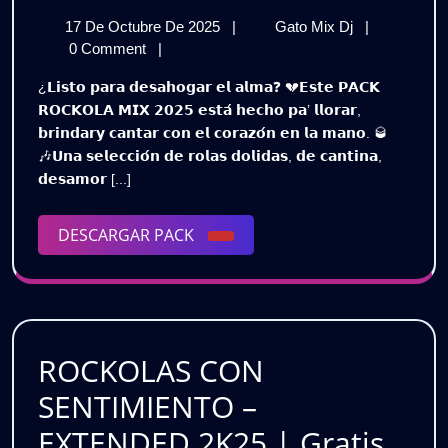
LLO
17
PA’
17 De Octubre De 2025
|
Gato Mix Dj
|
Y
De
LLORAR
0 Comment
|
BRI
Octubre
Y
¿𝗟𝗶𝘀𝘁𝗼 𝗽𝗮𝗿𝗮 𝗱𝗲𝘀𝗮𝗵𝗼𝗴𝗮𝗿 𝗲𝗹 𝗮𝗹𝗺𝗮❓ 💔𝗘𝘀𝘁𝗲 𝗣𝗔𝗖𝗞
De
BRINDAR
🥺
𝗥𝗢𝗖𝗞𝗢𝗟𝗔 𝗠𝗜𝗫 𝟮𝟬𝟮𝟱 𝗲𝘀𝘁𝗮́ 𝗵𝗲𝗰𝗵𝗼 𝗽𝗮’ 𝗹𝗹𝗼𝗿𝗮𝗿,
2025
🥺
𝗯𝗿𝗶𝗻𝗱𝗮𝗿𝘆 𝗰𝗮𝗻𝘁𝗮𝗿 𝗰𝗼𝗻 𝗲𝗹 𝗰𝗼𝗿𝗮𝘇𝗼́𝗻 𝗲𝗻 𝗹𝗮 𝗺𝗮𝗻𝗼. 🥃
|
|
🎶𝗨𝗻𝗮 𝘀𝗲𝗹𝗲𝗰𝗰𝗶𝗼́𝗻 𝗱𝗲 𝗿𝗼𝗹𝗮𝘀 𝗱𝗼𝗹𝗶𝗱𝗮𝘀, 𝗱𝗲 𝗰𝗮𝗻𝘁𝗶𝗻𝗮,
PACK
PAC
𝗱𝗲𝘀𝗮𝗺𝗼𝗿 [...]
ROCKOLA
MIX
RO
2025
DESCARGAR
DESCARGAR PACK
|
MIX
PACK
Descarga
202
Gratuita
|
Des
ROCKOLAS CON
Gra
SENTIMIENTO –
ROC
EXTENDED 2K25 | Gratis