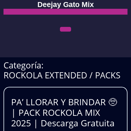
Skip
Deejay Gato Mix
to
content
Open
Menu
Categoría:
ROCKOLA EXTENDED / PACKS
PA’ LLORAR Y BRINDAR 🥺
| PACK ROCKOLA MIX
PA’
2025 | Descarga Gratuita