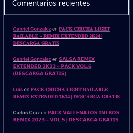
Comentarios recientes
Gabriel Gonzalez
en
𝐏𝐀𝐂𝐊 𝐂𝐇𝐈𝐂𝐇𝐀 𝐋𝐈𝐆𝐇𝐓
𝐁𝐀𝐈𝐋𝐀𝐁𝐋𝐄 – 𝐑𝐄𝐌𝐈𝐗 𝐄𝐗𝐓𝐄𝐍𝐃𝐄𝐃 𝟐𝐊𝟐𝟒 |
𝐃𝐄𝐒𝐂𝐀𝐑𝐆𝐀 𝐆𝐑𝐀𝐓𝐈𝐒
Gabriel Gonzalez
en
𝗦𝗔𝗟𝗦𝗔 𝗥𝗘𝗠𝗜𝗫
𝗘𝗫𝗧𝗘𝗡𝗗𝗘𝗗 𝟮𝗞𝟮𝟯 – 𝗣𝗔𝗖𝗞 𝗩𝗢𝗟.𝟲
(𝗗𝗘𝗦𝗖𝗔𝗥𝗚𝗔 𝗚𝗥𝗔𝗧𝗜𝗦)
Luis
en
𝐏𝐀𝐂𝐊 𝐂𝐇𝐈𝐂𝐇𝐀 𝐋𝐈𝐆𝐇𝐓 𝐁𝐀𝐈𝐋𝐀𝐁𝐋𝐄 –
𝐑𝐄𝐌𝐈𝐗 𝐄𝐗𝐓𝐄𝐍𝐃𝐄𝐃 𝟐𝐊𝟐𝟒 | 𝐃𝐄𝐒𝐂𝐀𝐑𝐆𝐀 𝐆𝐑𝐀𝐓𝐈𝐒
Carlos Cruz
en
𝗣𝗔𝗖𝗞 𝗩𝗔𝗟𝗟𝗘𝗡𝗔𝗧𝗢𝗦 𝗜𝗡𝗧𝗥𝗢𝗦
𝗥𝗘𝗠𝗜𝗫 𝟮𝟬𝟮𝟯 – 𝗩𝗢𝗟.𝟱 | 𝗗𝗘𝗦𝗖𝗔𝗥𝗚𝗔 𝗚𝗥𝗔𝗧𝗜𝗦