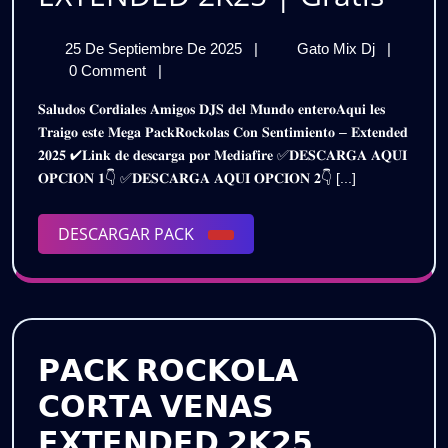
CON
25
ROCKOL
25 De Septiembre De 2025
|
Gato Mix Dj
|
SEN
De
CON
0 Comment
|
–
Septiembre
SENTIMI
𝐒𝐚𝐥𝐮𝐝𝐨𝐬 𝐂𝐨𝐫𝐝𝐢𝐚𝐥𝐞𝐬 𝐀𝐦𝐢𝐠𝐨𝐬 𝐃𝐉𝐒 𝐝𝐞𝐥 𝐌𝐮𝐧𝐝𝐨 𝐞𝐧𝐭𝐞𝐫𝐨𝐀𝐪𝐮𝐢 𝐥𝐞𝐬
De
–
EXT
𝐓𝐫𝐚𝐢𝐠𝐨 𝐞𝐬𝐭𝐞 𝐌𝐞𝐠𝐚 𝐏𝐚𝐜𝐤𝐑𝐨𝐜𝐤𝐨𝐥𝐚𝐬 𝐂𝐨𝐧 𝐒𝐞𝐧𝐭𝐢𝐦𝐢𝐞𝐧𝐭𝐨 – 𝐄𝐱𝐭𝐞𝐧𝐝𝐞𝐝
2025
EXTEND
𝟐𝟎𝟐𝟓 ✔𝐋𝐢𝐧𝐤 𝐝𝐞 𝐝𝐞𝐬𝐜𝐚𝐫𝐠𝐚 𝐩𝐨𝐫 𝐌𝐞𝐝𝐢𝐚𝐟𝐢𝐫𝐞 ✅𝐃𝐄𝐒𝐂𝐀𝐑𝐆𝐀 𝐀𝐐𝐔𝐈
2K25
2K2
𝐎𝐏𝐂𝐈𝐎𝐍 𝟏👇 ✅𝐃𝐄𝐒𝐂𝐀𝐑𝐆𝐀 𝐀𝐐𝐔𝐈 𝐎𝐏𝐂𝐈𝐎𝐍 𝟐👇 [...]
|
|
Gratis
DESCARGAR
DESCARGAR PACK
Grat
PACK
𝗣𝗔𝗖𝗞 𝗥𝗢𝗖𝗞𝗢𝗟𝗔
𝗖𝗢𝗥𝗧𝗔 𝗩𝗘𝗡𝗔𝗦
𝗘𝗫𝗧𝗘𝗡𝗗𝗘𝗗 𝟮𝗞𝟮𝟱