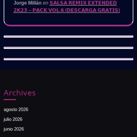
Jorge Millán
en
𝗦𝗔𝗟𝗦𝗔 𝗥𝗘𝗠𝗜𝗫 𝗘𝗫𝗧𝗘𝗡𝗗𝗘𝗗
𝟮𝗞𝟮𝟯 – 𝗣𝗔𝗖𝗞 𝗩𝗢𝗟.𝟲 (𝗗𝗘𝗦𝗖𝗔𝗥𝗚𝗔 𝗚𝗥𝗔𝗧𝗜𝗦)
Archives
agosto 2026
julio 2026
junio 2026