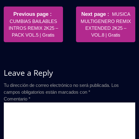
Navegación
de
Older
Newer
Previous page
Next page
MUSICA
Posts
Posts
CUMBIAS BAILABLES
MULTIGENERO REMIX
entradas
INTROS REMIX 2K25 –
EXTENDED 2K25 –
PACK VOL.5 | Gratis
VOL.8 | Gratis
Leave a Reply
Tu dirección de correo electrónico no será publicada.
Los
campos obligatorios están marcados con
*
Comentario
*