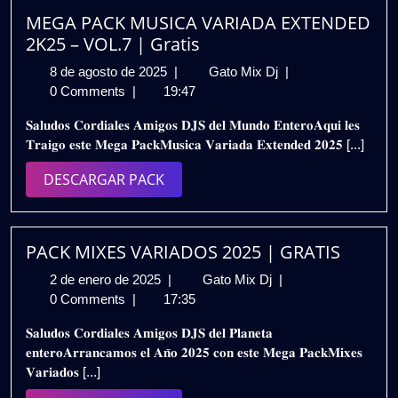
Pack
MEGA PACK MUSICA VARIADA EXTENDED
para
2K25 – VOL.7 | Gratis
Cerrar
8
MEGA
8 de agosto de 2025
|
Gato Mix Dj
|
el
de
PACK
0 Comments
|
19:47
Año
agosto
MUSICA
🎉
𝐒𝐚𝐥𝐮𝐝𝐨𝐬 𝐂𝐨𝐫𝐝𝐢𝐚𝐥𝐞𝐬 𝐀𝐦𝐢𝐠𝐨𝐬 𝐃𝐉𝐒 𝐝𝐞𝐥 𝐌𝐮𝐧𝐝𝐨 𝐄𝐧𝐭𝐞𝐫𝐨𝐀𝐪𝐮𝐢 𝐥𝐞𝐬
de
VARIADA
Gratis
𝐓𝐫𝐚𝐢𝐠𝐨 𝐞𝐬𝐭𝐞 𝐌𝐞𝐠𝐚 𝐏𝐚𝐜𝐤𝐌𝐮𝐬𝐢𝐜𝐚 𝐕𝐚𝐫𝐢𝐚𝐝𝐚 𝐄𝐱𝐭𝐞𝐧𝐝𝐞𝐝 𝟐𝟎𝟐𝟓 [...]
2025
EXTENDED
2K25
DESCARGAR
DESCARGAR PACK
–
PACK
VOL.7
|
Gratis
PACK MIXES VARIADOS 2025 | GRATIS
2
PACK
2 de enero de 2025
|
Gato Mix Dj
|
de
MIXES
0 Comments
|
17:35
enero
VARIADOS
𝐒𝐚𝐥𝐮𝐝𝐨𝐬 𝐂𝐨𝐫𝐝𝐢𝐚𝐥𝐞𝐬 𝐀𝐦𝐢𝐠𝐨𝐬 𝐃𝐉𝐒 𝐝𝐞𝐥 𝐏𝐥𝐚𝐧𝐞𝐭𝐚
de
2025
𝐞𝐧𝐭𝐞𝐫𝐨𝐀𝐫𝐫𝐚𝐧𝐜𝐚𝐦𝐨𝐬 𝐞𝐥 𝐀𝐧̃𝐨 𝟐𝟎𝟐𝟓 𝐜𝐨𝐧 𝐞𝐬𝐭𝐞 𝐌𝐞𝐠𝐚 𝐏𝐚𝐜𝐤𝐌𝐢𝐱𝐞𝐬
2025
|
𝐕𝐚𝐫𝐢𝐚𝐝𝐨𝐬 [...]
GRATIS