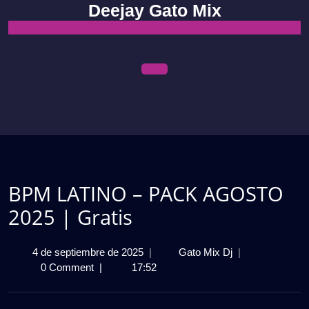
Skip
Deejay Gato Mix
to
content
Open
Menu
BPM LATINO – PACK AGOSTO
2025 | Gratis
4
BPM
4 de septiembre de 2025
|
Gato Mix Dj
|
de
LATINO
0 Comment
|
17:52
septiembre
–
de
PACK