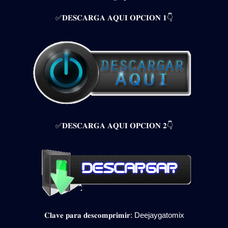
✅𝐃𝐄𝐒𝐂𝐀𝐑𝐆𝐀 𝐀𝐐𝐔𝐈 𝐎𝐏𝐂𝐈𝐎𝐍 𝟏👇
✅𝐃𝐄𝐒𝐂𝐀𝐑𝐆𝐀 𝐀𝐐𝐔𝐈 𝐎𝐏𝐂𝐈𝐎𝐍 𝟐👇
𝐂𝐥𝐚𝐯𝐞 𝐩𝐚𝐫𝐚 𝐝𝐞𝐬𝐜𝐨𝐦𝐩𝐫𝐢𝐦𝐢𝐫: Deejaygatomix