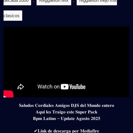
decada 2000
,
Reggaeton Mix
,
reggaeton viejo mix
clasicos
𝐒𝐚𝐥𝐮𝐝𝐨𝐬 𝐂𝐨𝐫𝐝𝐢𝐚𝐥𝐞𝐬 𝐀𝐦𝐢𝐠𝐨𝐬 𝐃𝐉𝐒 𝐝𝐞𝐥 𝐌𝐮𝐧𝐝𝐨 𝐞𝐧𝐭𝐞𝐫𝐨
𝐀𝐪𝐮𝐢 𝐥𝐞𝐬 𝐓𝐫𝐚𝐢𝐠𝐨 𝐞𝐬𝐭𝐞 𝐒𝐮𝐩𝐞𝐫 𝐏𝐚𝐜𝐤
𝐁𝐩𝐦 𝐋𝐚𝐭𝐢𝐧𝐨 – 𝐔𝐩𝐝𝐚𝐭𝐞 𝐀𝐠𝐨𝐬𝐭𝐨 𝟐𝟎𝟐𝟓
✔𝐋𝐢𝐧𝐤 𝐝𝐞 𝐝𝐞𝐬𝐜𝐚𝐫𝐠𝐚 𝐩𝐨𝐫 𝐌𝐞𝐝𝐢𝐚𝐟𝐢𝐫𝐞