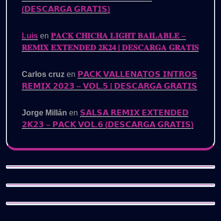
(𝗗𝗘𝗦𝗖𝗔𝗥𝗚𝗔 𝗚𝗥𝗔𝗧𝗜𝗦)
Luis
en
𝐏𝐀𝐂𝐊 𝐂𝐇𝐈𝐂𝐇𝐀 𝐋𝐈𝐆𝐇𝐓 𝐁𝐀𝐈𝐋𝐀𝐁𝐋𝐄 –
𝐑𝐄𝐌𝐈𝐗 𝐄𝐗𝐓𝐄𝐍𝐃𝐄𝐃 𝟐𝐊𝟐𝟒 | 𝐃𝐄𝐒𝐂𝐀𝐑𝐆𝐀 𝐆𝐑𝐀𝐓𝐈𝐒
Carlos cruz
en
𝗣𝗔𝗖𝗞 𝗩𝗔𝗟𝗟𝗘𝗡𝗔𝗧𝗢𝗦 𝗜𝗡𝗧𝗥𝗢𝗦
𝗥𝗘𝗠𝗜𝗫 𝟮𝟬𝟮𝟯 – 𝗩𝗢𝗟.𝟱 | 𝗗𝗘𝗦𝗖𝗔𝗥𝗚𝗔 𝗚𝗥𝗔𝗧𝗜𝗦
Jorge Millán
en
𝗦𝗔𝗟𝗦𝗔 𝗥𝗘𝗠𝗜𝗫 𝗘𝗫𝗧𝗘𝗡𝗗𝗘𝗗
𝟮𝗞𝟮𝟯 – 𝗣𝗔𝗖𝗞 𝗩𝗢𝗟.𝟲 (𝗗𝗘𝗦𝗖𝗔𝗥𝗚𝗔 𝗚𝗥𝗔𝗧𝗜𝗦)