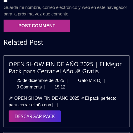
Guarda mi nombre, correo electrónico y web en este navegador
para la próxima vez que comente.
Related Post
OPEN SHOW FIN DE AÑO 2025 | El Mejor
Pack para Cerrar el Año 🎉 Gratis
29
OPEN
29 de diciembre de 2025
|
Gato Mix Dj
|
de
SHOW
0 Comments
|
19:12
diciembre
FIN
🎆 OPEN SHOW FIN DE AÑO 2025 🎆El pack perfecto
de
DE
para cerrar el año con [...]
2025
AÑO
2025
DESCARGAR
DESCARGAR PACK
|
PACK
El
Mejor