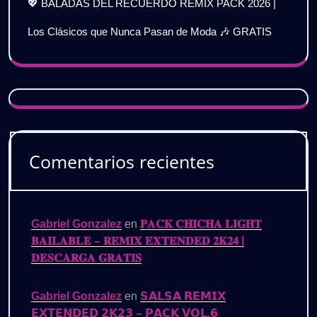
💖 BALADAS DEL RECUERDO REMIX PACK 2026 |
Los Clásicos que Nunca Pasan de Moda 🎶 GRATIS
Comentarios recientes
Gabriel Gonzalez
en
𝐏𝐀𝐂𝐊 𝐂𝐇𝐈𝐂𝐇𝐀 𝐋𝐈𝐆𝐇𝐓
𝐁𝐀𝐈𝐋𝐀𝐁𝐋𝐄 – 𝐑𝐄𝐌𝐈𝐗 𝐄𝐗𝐓𝐄𝐍𝐃𝐄𝐃 𝟐𝐊𝟐𝟒 |
𝐃𝐄𝐒𝐂𝐀𝐑𝐆𝐀 𝐆𝐑𝐀𝐓𝐈𝐒
Gabriel Gonzalez
en
𝗦𝗔𝗟𝗦𝗔 𝗥𝗘𝗠𝗜𝗫
𝗘𝗫𝗧𝗘𝗡𝗗𝗘𝗗 𝟮𝗞𝟮𝟯 – 𝗣𝗔𝗖𝗞 𝗩𝗢𝗟.𝟲